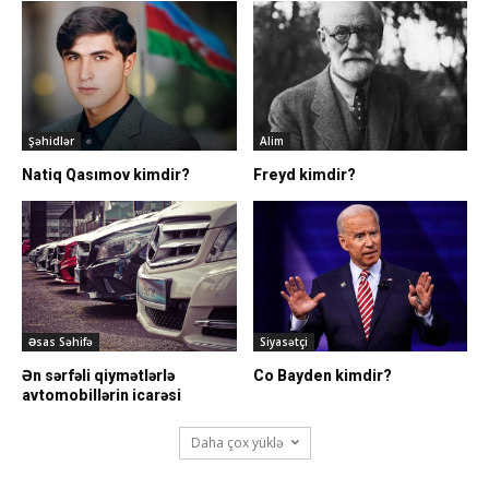
Şəhidlər
Alim
Natiq Qasımov kimdir?
Freyd kimdir?
Əsas Səhifə
Siyasətçi
Ən sərfəli qiymətlərlə
Co Bayden kimdir?
avtomobillərin icarəsi
Daha çox yüklə