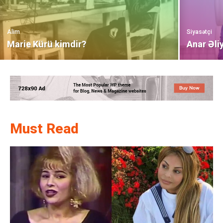
Alim
Siyasətçi
Marie Kürü kimdir?
Anar Əli
Must Read