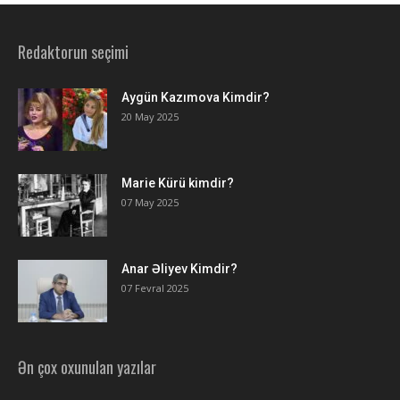
Redaktorun seçimi
Aygün Kazımova Kimdir?
20 May 2025
Marie Kürü kimdir?
07 May 2025
Anar Əliyev Kimdir?
07 Fevral 2025
Ən çox oxunulan yazılar