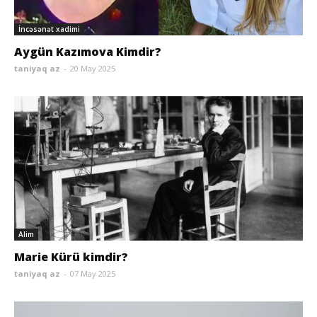
İncəsənət xadimi
Aygün Kazımova Kimdir?
taniyaq az
-
20 May 2025
Alim
Marie Kürü kimdir?
taniyaq az
-
07 May 2025