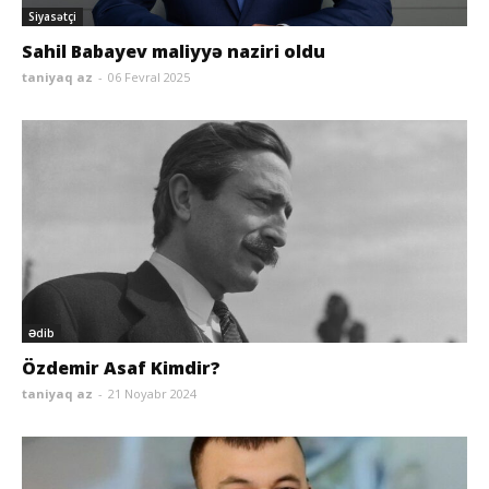
Siyasətçi
Sahil Babayev maliyyə naziri oldu
taniyaq az
-
06 Fevral 2025
Ədib
Özdemir Asaf Kimdir?
taniyaq az
-
21 Noyabr 2024