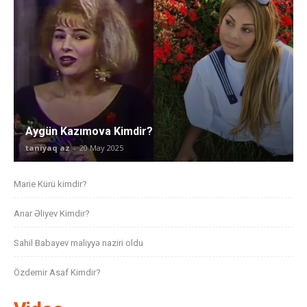
Aygün Kazımova Kimdir?
taniyaq az
-
20 May 2025
Marie Kürü kimdir?
Anar Əliyev Kimdir?
Sahil Babayev maliyyə naziri oldu
Özdemir Asaf Kimdir?