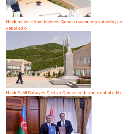
Nazir müavini Anar Kərimov Qəbələ rayonunda vətəndaşları
qəbul edib
Nazir Sahil Babayev Şəki və Qax vətəndaşlarını qəbul edib