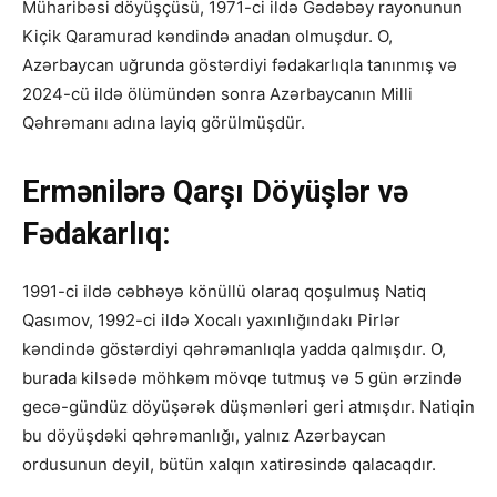
Müharibəsi döyüşçüsü, 1971-ci ildə Gədəbəy rayonunun
Kiçik Qaramurad kəndində anadan olmuşdur. O,
Azərbaycan uğrunda göstərdiyi fədakarlıqla tanınmış və
2024-cü ildə ölümündən sonra Azərbaycanın Milli
Qəhrəmanı adına layiq görülmüşdür.
Ermənilərə Qarşı Döyüşlər və
Fədakarlıq:
1991-ci ildə cəbhəyə könüllü olaraq qoşulmuş Natiq
Qasımov, 1992-ci ildə Xocalı yaxınlığındakı Pirlər
kəndində göstərdiyi qəhrəmanlıqla yadda qalmışdır. O,
burada kilsədə möhkəm mövqe tutmuş və 5 gün ərzində
gecə-gündüz döyüşərək düşmənləri geri atmışdır. Natiqin
bu döyüşdəki qəhrəmanlığı, yalnız Azərbaycan
ordusunun deyil, bütün xalqın xatirəsində qalacaqdır.