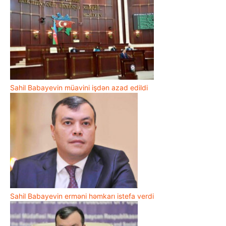
Sahil Babayevin müavini işdən azad edildi
Sahil Babayevin erməni həmkarı istefa verdi