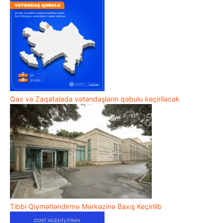
Qax və Zaqatalada vətəndaşların qəbulu keçiriləcək
Tibbi Qiymətləndirmə Mərkəzinə Baxış Keçirilib