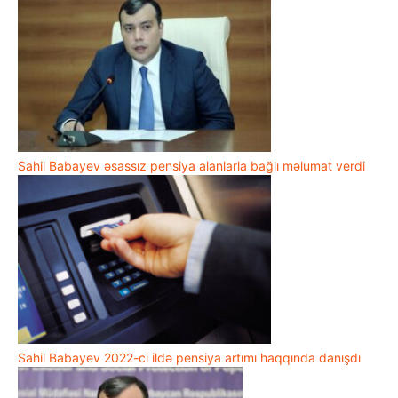
Sahil Babayev əsassız pensiya alanlarla bağlı məlumat verdi
Sahil Babayev 2022-ci ildə pensiya artımı haqqında danışdı