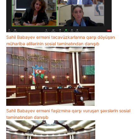
Sahil Babayev erməni təcavüzkarlarına qarşı döyüşən
müharibə əlillərinin sosial təminatından danışıb
Sahil Babayev erməni faşizminə qarşı vuruşan şəxslərin sosial
təminatından danışıb