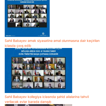
Sahil Babayev əmək siyasətinə əməl olunmasına dair keçirilən
iclasda çıxış edib
Sahil Babayev kollegiya iclasında şəhid ailələrinə təhvil
veriləcək evlər barədə danışıb