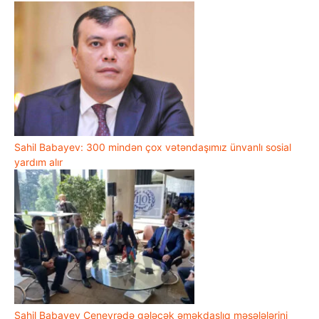
Sahil Babayev: 300 mindən çox vətəndaşımız ünvanlı sosial
yardım alır
Sahil Babayev Cenevrədə gələcək əməkdaşlıq məsələlərini