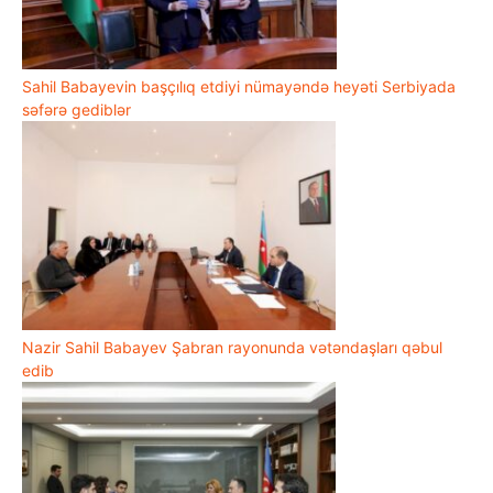
Sahil Babayevin başçılıq etdiyi nümayəndə heyəti Serbiyada
səfərə gediblər
Nazir Sahil Babayev Şabran rayonunda vətəndaşları qəbul
edib