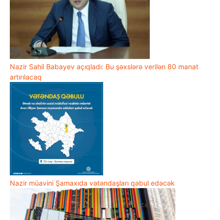
Nazir Sahil Babayev açıqladı: Bu şəxslərə verilən 80 manat
artırılacaq
Nazir müavini Şamaxıda vətəndaşları qəbul edəcək