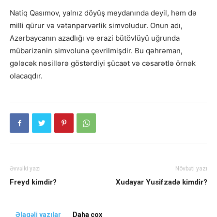
Natiq Qasımov, yalnız döyüş meydanında deyil, həm də
milli qürur və vətənpərvərlik simvoludur. Onun adı,
Azərbaycanın azadlığı və ərazi bütövlüyü uğrunda
mübarizənin simvoluna çevrilmişdir. Bu qəhrəman,
gələcək nəsillərə göstərdiyi şücaət və cəsarətlə örnək
olacaqdır.
Əvvəlki yazı
Növbəti yazı
Freyd kimdir?
Xudayar Yusifzadə kimdir?
Əlaqəli yazılar
Daha çox