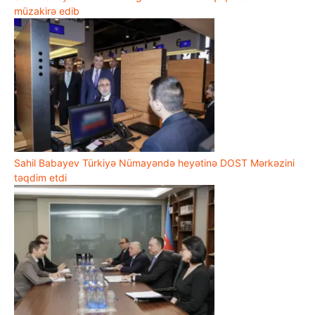
müzakirə edib
Sahil Babayev Türkiyə Nümayəndə heyətinə DOST Mərkəzini
təqdim etdi