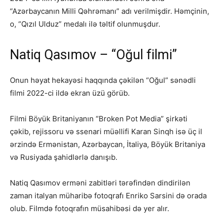
“Azərbaycanın Milli Qəhrəmanı” adı verilmişdir. Həmçinin,
o, “Qızıl Ulduz” medalı ilə təltif olunmuşdur.
Natiq Qasımov – “Oğul filmi”
Onun həyat hekayəsi haqqında çəkilən “Oğul” sənədli
filmi 2022-ci ildə ekran üzü görüb.
Filmi Böyük Britaniyanın “Broken Pot Media” şirkəti
çəkib, rejissoru və ssenari müəllifi Karan Sinqh isə üç il
ərzində Ermənistan, Azərbaycan, İtaliya, Böyük Britaniya
və Rusiyada şahidlərlə danışıb.
Natiq Qasımov erməni zabitləri tərəfindən dindirilən
zaman italyan müharibə fotoqrafı Enriko Sarsini də orada
olub. Filmdə fotoqrafın müsahibəsi də yer alır.