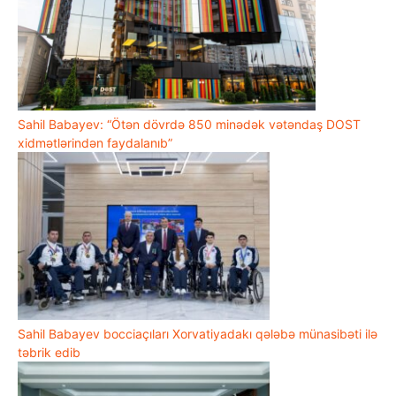
Sahil Babayev: “Ötən dövrdə 850 minədək vətəndaş DOST
xidmətlərindən faydalanıb”
Sahil Babayev bocciaçıları Xorvatiyadakı qələbə münasibəti ilə
təbrik edib