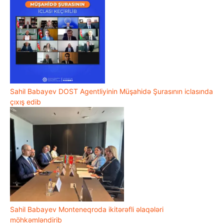
Sahil Babayev DOST Agentliyinin Müşahidə Şurasının iclasında
çıxış edib
Sahil Babayev Monteneqroda ikitərəfli əlaqələri
möhkəmləndirib