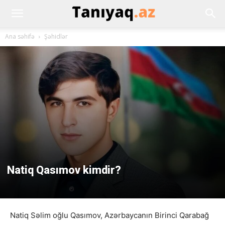
Ana səhifə
Şəhidlər
Natiq Qasımov kimdir?
Natiq Səlim oğlu Qasımov, Azərbaycanın Birinci Qarabağ