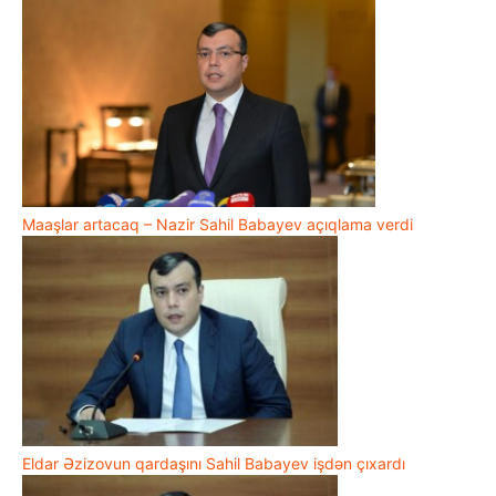
Maaşlar artacaq – Nazir Sahil Babayev açıqlama verdi
Eldar Əzizovun qardaşını Sahil Babayev işdən çıxardı