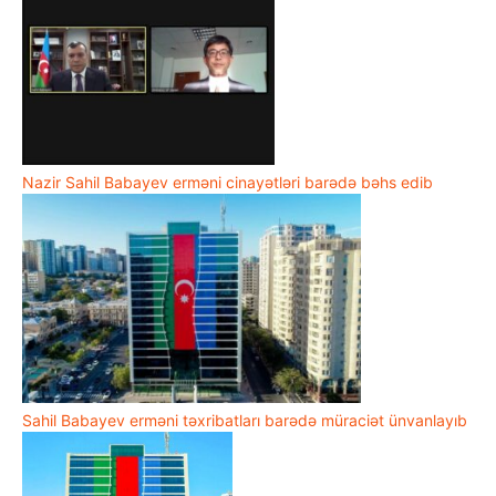
Nazir Sahil Babayev erməni cinayətləri barədə bəhs edib
Sahil Babayev erməni təxribatları barədə müraciət ünvanlayıb