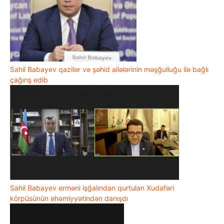
Sahil Babayev qazilər və şəhid ailələrinin məşğulluğu ilə bağlı
çağırış edib
Sahil Babayev erməni işğalından qurtulan Xudafəri
körpüsünün əhəmiyyətindən danışdı