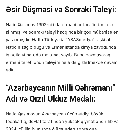
Əsir Düşməsi və Sonraki Taleyi:
Natiq Qasımov 1992-ci ildə ermənilər tərəfindən əsir
alınmış, və sonrakı taleyi haqqında bir çox mübahisələr
yaranmışdır. Hətta Türkiyədə “ASASmedya” təşkilatı,
Natiqin sağ olduğu və Ermənistanda kimya zavodunda
işlədildiyi barədə məlumat yayıb. Buna baxmayaraq,
erməni tərəfi onun taleyini hələ də gizlətməkdə davam
edir.
“Azərbaycanın Milli Qəhrəmanı”
Adı və Qızıl Ulduz Medalı:
Natiq Qasımovun Azərbaycan üçün etdiyi böyük
fədakarlıq, dövlət tərəfindən yüksək qiymətləndirilib və
2024-cü ilin iyununda ölümündən sonra ona