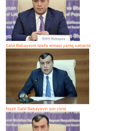
Sahil Babayevin istefa etməsi yanlış xəbərdir
Nazir Sahil Babayevin son cixisi