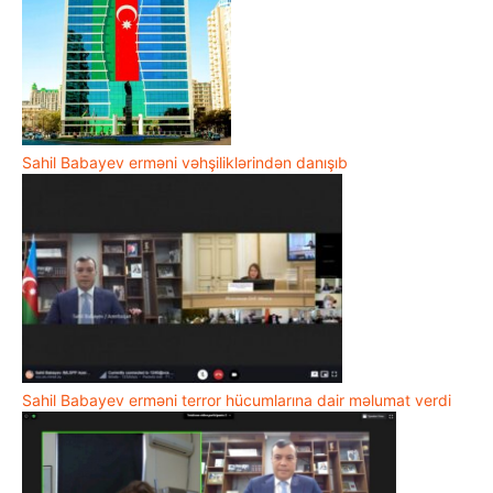
Sahil Babayev erməni vəhşiliklərindən danışıb
Sahil Babayev erməni terror hücumlarına dair məlumat verdi