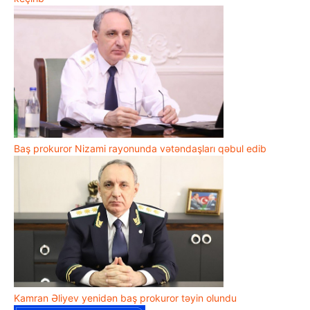
Baş prokuror Nizami rayonunda vətəndaşları qəbul edib
Kamran Əliyev yenidən baş prokuror təyin olundu