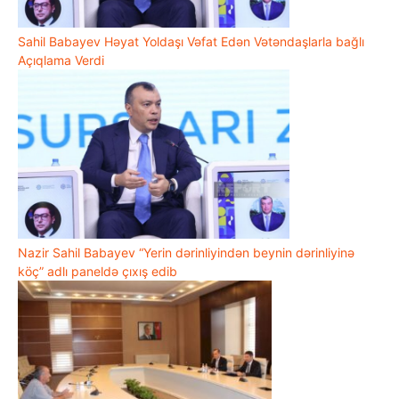
Sahil Babayev Həyat Yoldaşı Vəfat Edən Vətəndaşlarla bağlı
Açıqlama Verdi
Nazir Sahil Babayev “Yerin dərinliyindən beynin dərinliyinə
köç” adlı paneldə çıxış edib