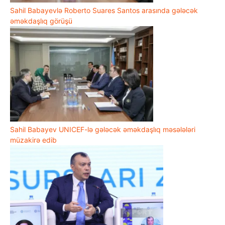
Sahil Babayevlə Roberto Suares Santos arasında gələcək
əməkdaşlıq görüşü
Sahil Babayev UNICEF-lə gələcək əməkdaşlıq məsələləri
müzakirə edib