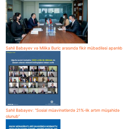
Sahil Babayev və Milika Buric arasında fikir mübadiləsi aparılıb
Sahil Babayev: “Sosial müavinətlərdə 21%-lik artım müşahidə
olunub”