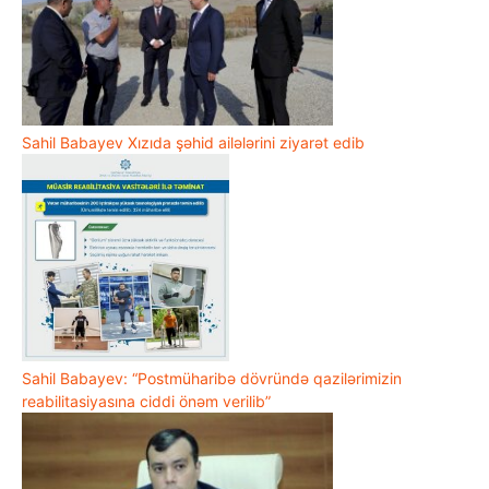
Sahil Babayev Xızıda şəhid ailələrini ziyarət edib
Sahil Babayev: “Postmüharibə dövründə qazilərimizin
reabilitasiyasına ciddi önəm verilib”