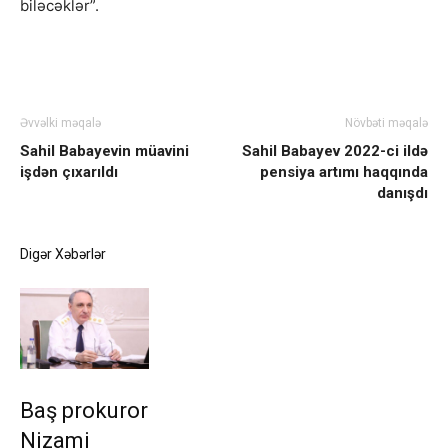
biləcəklər”.
Əvvəlki məqalə
Növbəti məqalə
Sahil Babayevin müavini
Sahil Babayev 2022-ci ildə
işdən çıxarıldı
pensiya artımı haqqında
danışdı
Digər Xəbərlər
Baş prokuror
Nizami