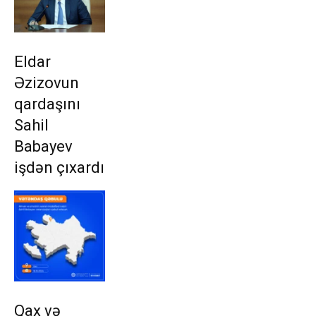
Eldar
Əzizovun
qardaşını
Sahil
Babayev
işdən çıxardı
Qax və