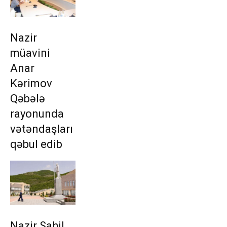
Nazir
müavini
Anar
Kərimov
Qəbələ
rayonunda
vətəndaşları
qəbul edib
Nazir Sahil