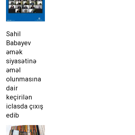
Sahil
Babayev
əmək
siyasətinə
əməl
olunmasına
dair
keçirilən
iclasda çıxış
edib