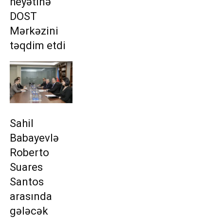
heyətinə
DOST
Mərkəzini
təqdim etdi
Sahil
Babayevlə
Roberto
Suares
Santos
arasında
gələcək