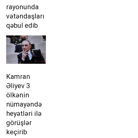
rayonunda
vətəndaşları
qəbul edib
Kamran
Əliyev 3
ölkənin
nümayəndə
heyətləri ilə
görüşlər
keçirib