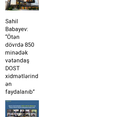
Sahil
Babayev:
“Ötən
dövrdə 850
minədək
vətəndaş
DOST
xidmətlərind
ən
faydalanıb”