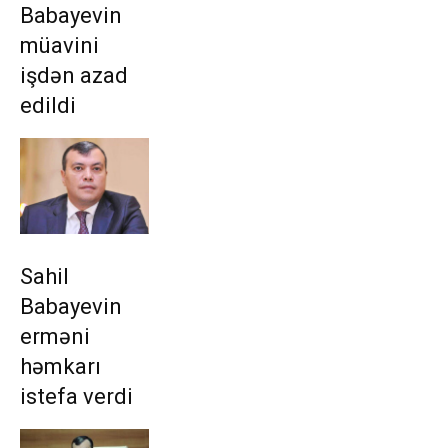
Babayevin
müavini
işdən azad
edildi
Sahil
Babayevin
erməni
həmkarı
istefa verdi