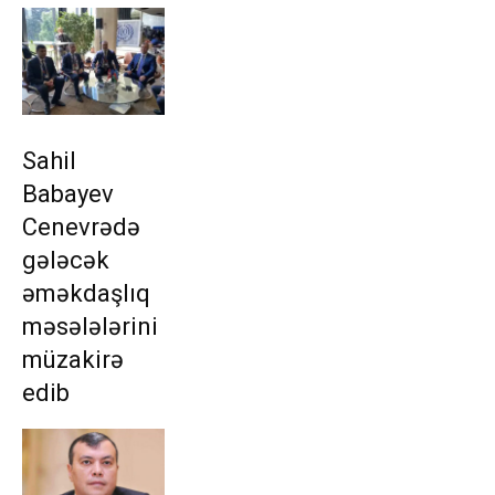
Sahil
Babayev
Cenevrədə
gələcək
əməkdaşlıq
məsələlərini
müzakirə
edib