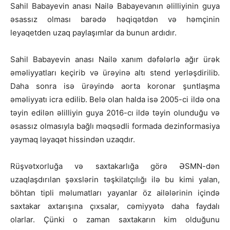
Sahil Babayevin anası Nailə Babayevanın əlilliyinin guya
əsassız olması barədə həqiqətdən və həmçinin
leyaqetden uzaq paylaşımlar da bunun ardıdır.
Sahil Babayevin anası Nailə xanım dəfələrlə ağır ürək
əməliyyatları keçirib və ürəyinə altı stend yerləşdirilib.
Daha sonra isə ürəyində aorta koronar şuntlaşma
əməliyyatı icra edilib. Belə olan halda isə 2005-ci ildə ona
təyin edilən əlilliyin guya 2016-cı ildə təyin olunduğu və
əsassız olmasıyla bağlı məqsədli formada dezinformasiya
yaymaq ləyaqət hissindən uzaqdır.
Rüşvətxorluğa və saxtakarlığa görə ƏSMN-dən
uzaqlaşdırılan şəxslərin təşkilatçılığı ilə bu kimi yalan,
böhtan tipli məlumatları yayanlar öz ailələrinin içində
saxtakar axtarışına çıxsalar, cəmiyyətə daha faydalı
olarlar. Çünki o zaman saxtakarın kim olduğunu