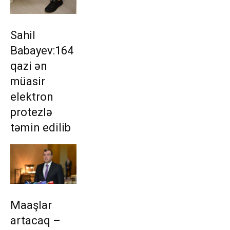
Sahil
Babayev:164
qazi ən
müasir
elektron
protezlə
təmin edilib
Maaşlar
artacaq –