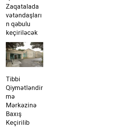
Zaqatalada
vətəndaşları
n qəbulu
keçiriləcək
Tibbi
Qiymətləndir
mə
Mərkəzinə
Baxış
Keçirilib