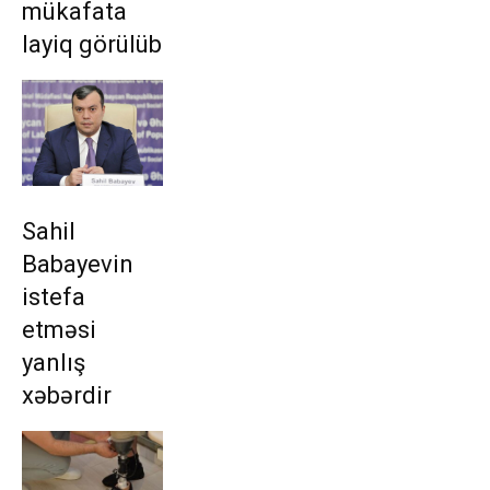
mükafata
layiq görülüb
Sahil
Babayevin
istefa
etməsi
yanlış
xəbərdir