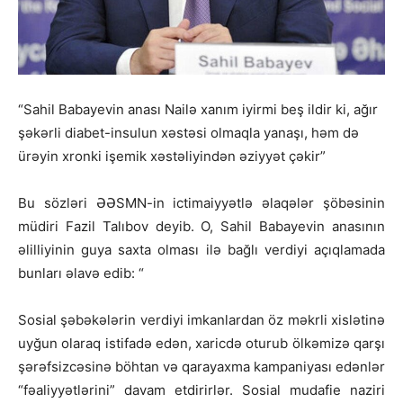
“Sahil Babayevin anası Nailə xanım iyirmi beş ildir ki, ağır
şəkərli diabet-insulun xəstəsi olmaqla yanaşı, həm də
ürəyin xronki işemik xəstəliyindən əziyyət çəkir”
Bu sözləri ƏƏSMN-in ictimaiyyətlə əlaqələr şöbəsinin
müdiri Fazil Talıbov deyib. O, Sahil Babayevin anasının
əlilliyinin guya saxta olması ilə bağlı verdiyi açıqlamada
bunları əlavə edib: “
Sosial şəbəkələrin verdiyi imkanlardan öz məkrli xislətinə
uyğun olaraq istifadə edən, xaricdə oturub ölkəmizə qarşı
şərəfsizcəsinə böhtan və qarayaxma kampaniyası edənlər
“fəaliyyətlərini” davam etdirirlər. Sosial mudafie naziri