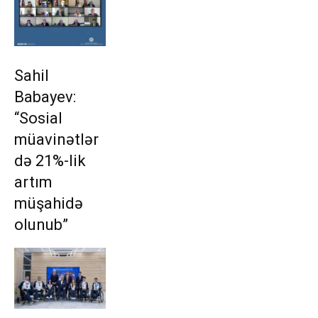
Sahil
Babayev:
“Sosial
müavinətlər
də 21%-lik
artım
müşahidə
olunub”