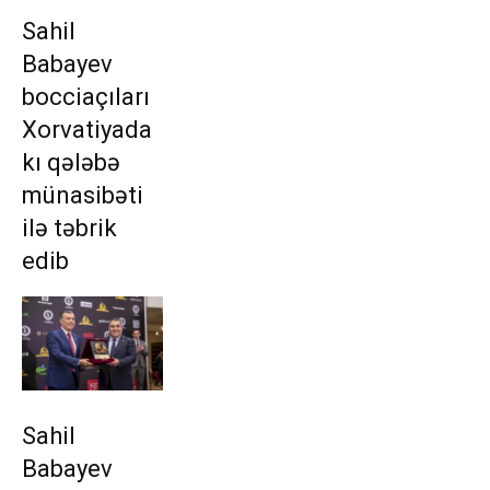
Sahil
Babayev
bocciaçıları
Xorvatiyada
kı qələbə
münasibəti
ilə təbrik
edib
Sahil
Babayev