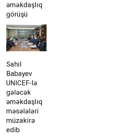
əməkdaşlıq
görüşü
Sahil
Babayev
UNICEF-lə
gələcək
əməkdaşlıq
məsələləri
müzakirə
edib