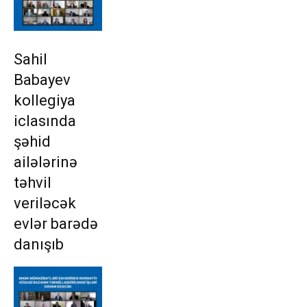
Sahil
Babayev
kollegiya
iclasında
şəhid
ailələrinə
təhvil
veriləcək
evlər barədə
danışıb