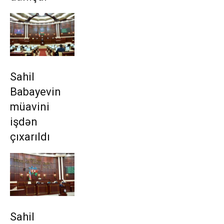
Sahil
Babayevin
müavini
işdən
çıxarıldı
Sahil