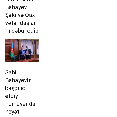
Babayev
Şəki və Qax
vətəndaşları
nı qəbul edib
Sahil
Babayevin
başçılıq
etdiyi
nümayəndə
heyəti