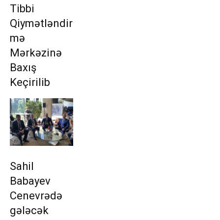
Tibbi
Qiymətləndir
mə
Mərkəzinə
Baxış
Keçirilib
Sahil
Babayev
Cenevrədə
gələcək