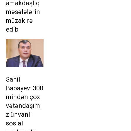
əməkdaşlıq
məsələlərini
müzakirə
edib
Sahil
Babayev: 300
mindən çox
vətəndaşımı
z ünvanlı
sosial