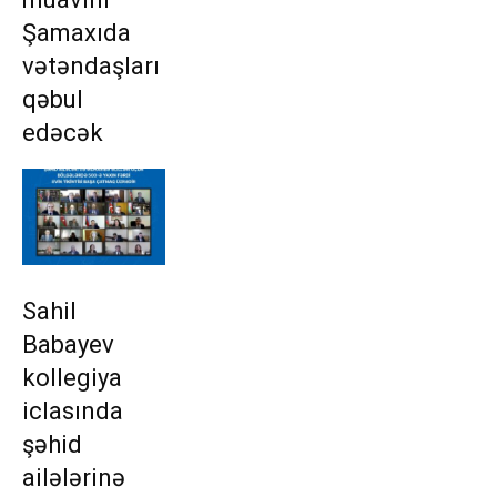
Şamaxıda
vətəndaşları
qəbul
edəcək
Sahil
Babayev
kollegiya
iclasında
şəhid
ailələrinə