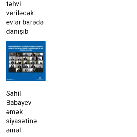
təhvil
veriləcək
evlər barədə
danışıb
Sahil
Babayev
əmək
siyasətinə
əməl