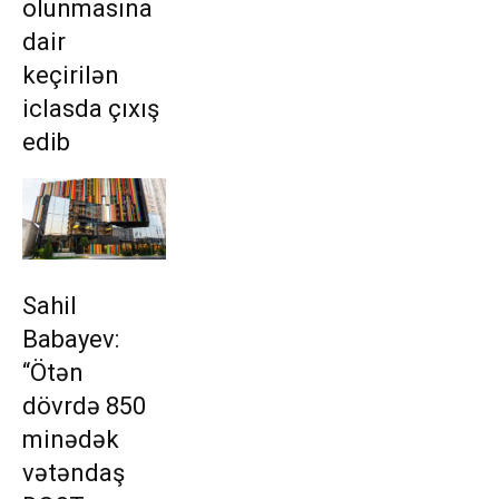
olunmasına
dair
keçirilən
iclasda çıxış
edib
Sahil
Babayev:
“Ötən
dövrdə 850
minədək
vətəndaş