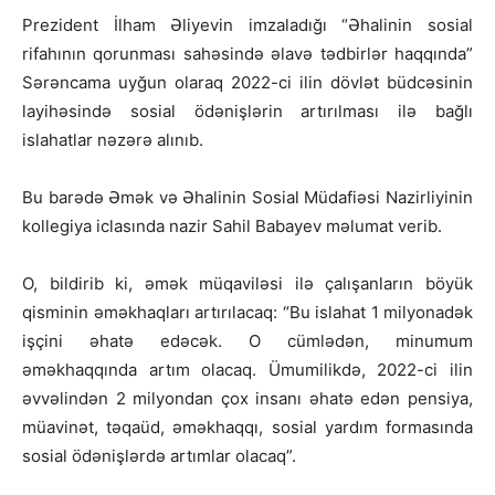
Prezident İlham Əliyevin imzaladığı “Əhalinin sosial
rifahının qorunması sahəsində əlavə tədbirlər haqqında”
Sərəncama uyğun olaraq 2022-ci ilin dövlət büdcəsinin
layihəsində sosial ödənişlərin artırılması ilə bağlı
islahatlar nəzərə alınıb.
Bu barədə Əmək və Əhalinin Sosial Müdafiəsi Nazirliyinin
kollegiya iclasında nazir Sahil Babayev məlumat verib.
O, bildirib ki, əmək müqaviləsi ilə çalışanların böyük
qisminin əməkhaqları artırılacaq: “Bu islahat 1 milyonadək
işçini əhatə edəcək. O cümlədən, minumum
əməkhaqqında artım olacaq. Ümumilikdə, 2022-ci ilin
əvvəlindən 2 milyondan çox insanı əhatə edən pensiya,
müavinət, təqaüd, əməkhaqqı, sosial yardım formasında
sosial ödənişlərdə artımlar olacaq”.