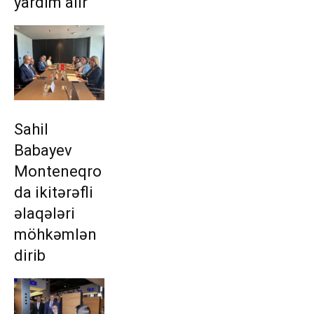
yardım alır
Sahil
Babayev
Monteneqro
da ikitərəfli
əlaqələri
möhkəmlən
dirib