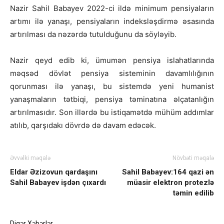
Nazir Sahil Babayev 2022-ci ildə minimum pensiyaların
artımı ilə yanaşı, pensiyaların indeksləşdirmə əsasında
artırılması da nəzərdə tutulduğunu da söyləyib.
Nazir qeyd edib ki, ümumən pensiya islahatlarında
məqsəd dövlət pensiya sisteminin davamlılığının
qorunması ilə yanaşı, bu sistemdə yeni humanist
yanaşmaların tətbiqi, pensiya təminatına əlçatanlığın
artırılmasıdır. Son illərdə bu istiqamətdə mühüm addımlar
atılıb, qarşıdakı dövrdə də davam edəcək.
Əvvəlki məqalə
Növbəti məqalə
Eldar Əzizovun qardaşını
Sahil Babayev:164 qazi ən
Sahil Babayev işdən çıxardı
müasir elektron protezlə
təmin edilib
Digər Xəbərlər