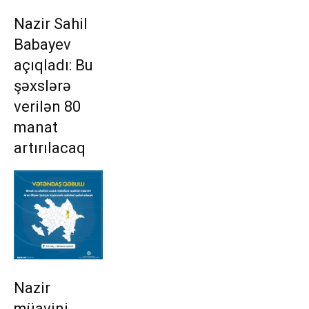
Nazir Sahil
Babayev
açıqladı: Bu
şəxslərə
verilən 80
manat
artırılacaq
Nazir
müavini