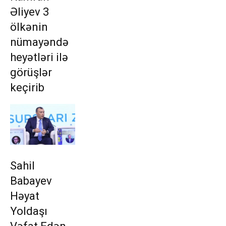
Əliyev 3
ölkənin
nümayəndə
heyətləri ilə
görüşlər
keçirib
Sahil
Babayev
Həyat
Yoldaşı