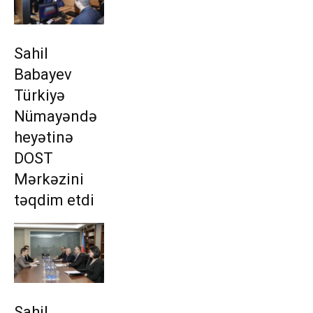
Sahil
Babayev
Türkiyə
Nümayəndə
heyətinə
DOST
Mərkəzini
təqdim etdi
Sahil