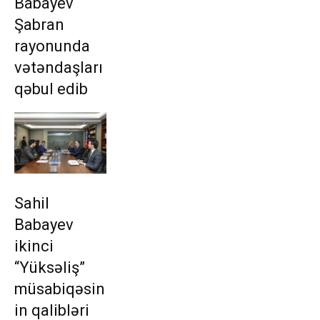
Babayev
Şabran
rayonunda
vətəndaşları
qəbul edib
Sahil
Babayev
ikinci
“Yüksəliş”
müsabiqəsin
in qalibləri