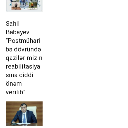
Sahil
Babayev:
“Postmühari
bə dövründə
qazilərimizin
reabilitasiya
sına ciddi
önəm
verilib”