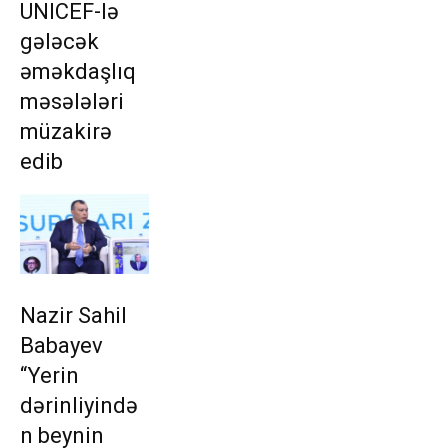
UNICEF-lə
gələcək
əməkdaşlıq
məsələləri
müzakirə
edib
Nazir Sahil
Babayev
“Yerin
dərinliyində
n beynin