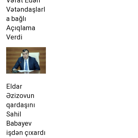
Vəfat Edən
Vətəndaşlarl
a bağlı
Açıqlama
Verdi
Eldar
Əzizovun
qardaşını
Sahil
Babayev
işdən çıxardı