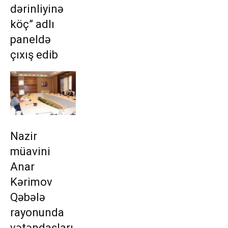
dərinliyinə
köç” adlı
paneldə
çıxış edib
Nazir
müavini
Anar
Kərimov
Qəbələ
rayonunda
vətəndaşları