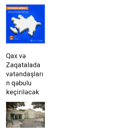
Qax və
Zaqatalada
vətəndaşları
n qəbulu
keçiriləcək