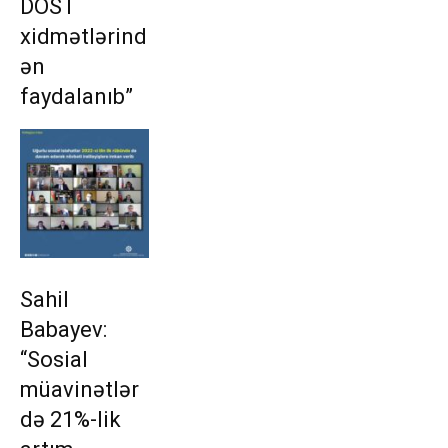
DOST
xidmətlərind
ən
faydalanıb”
Sahil
Babayev:
“Sosial
müavinətlər
də 21%-lik