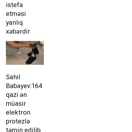
istefa
etməsi
yanlış
xəbərdir
Sahil
Babayev:164
qazi ən
müasir
elektron
protezlə
təmin edilib