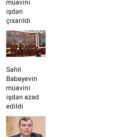
müavini
işdən
çıxarıldı
Sahil
Babayevin
müavini
işdən azad
edildi