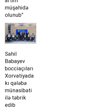
artım
müşahidə
olunub”
Sahil
Babayev
bocciaçıları
Xorvatiyada
kı qələbə
münasibəti
ilə təbrik
edib