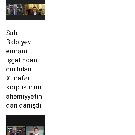
Sahil
Babayev
erməni
işğalından
qurtulan
Xudafəri
körpüsünün
əhəmiyyətin
dən danışdı