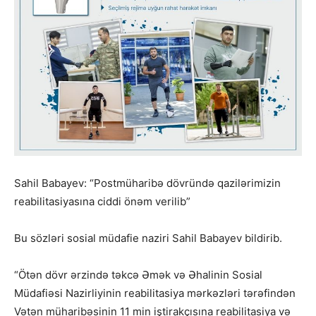
Sahil Babayev: “Postmüharibə dövründə qazilərimizin
reabilitasiyasına ciddi önəm verilib”
Bu sözləri sosial müdafie naziri Sahil Babayev bildirib.
“Ötən dövr ərzində təkcə Əmək və Əhalinin Sosial
Müdafiəsi Nazirliyinin reabilitasiya mərkəzləri tərəfindən
Vətən müharibəsinin 11 min iştirakçısına reabilitasiya və