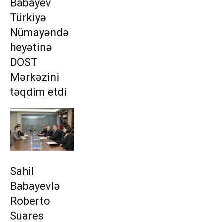
Babayev
Türkiyə
Nümayəndə
heyətinə
DOST
Mərkəzini
təqdim etdi
Sahil
Babayevlə
Roberto
Suares