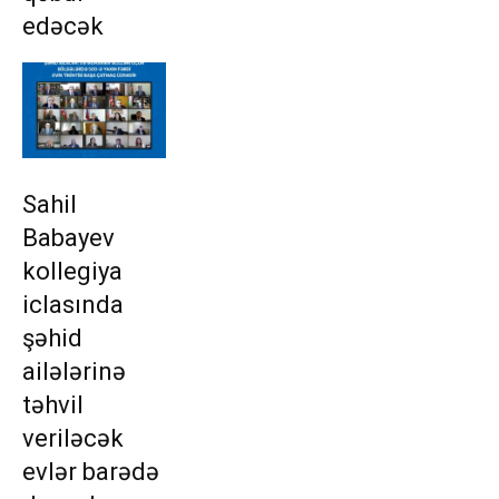
edəcək
Sahil
Babayev
kollegiya
iclasında
şəhid
ailələrinə
təhvil
veriləcək
evlər barədə