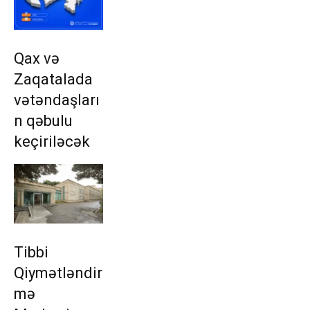
Qax və
Zaqatalada
vətəndaşları
n qəbulu
keçiriləcək
Tibbi
Qiymətləndir
mə