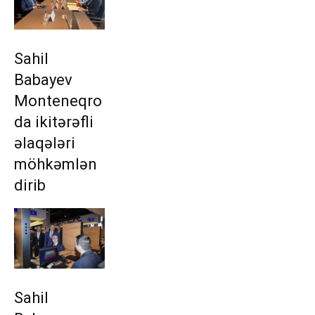
Sahil
Babayev
Monteneqro
da ikitərəfli
əlaqələri
möhkəmlən
dirib
Sahil