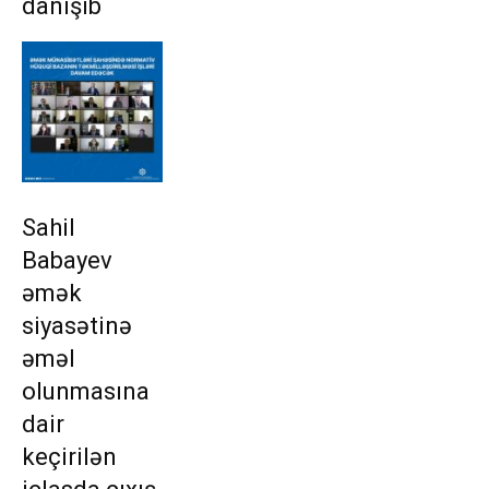
danışıb
Sahil
Babayev
əmək
siyasətinə
əməl
olunmasına
dair
keçirilən