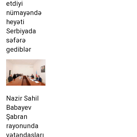
etdiyi
nümayəndə
heyəti
Serbiyada
səfərə
gediblər
Nazir Sahil
Babayev
Şabran
rayonunda
vətəndaşları