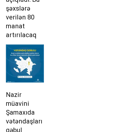
şəxslərə
verilən 80
manat
artırılacaq
Nazir
müavini
Şamaxıda
vətəndaşları
qəbul