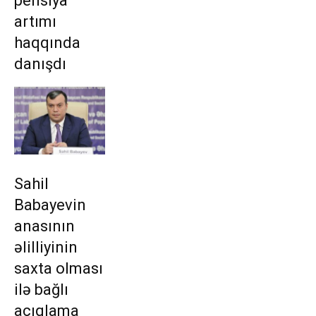
pensiya
artımı
haqqında
danışdı
Sahil
Babayevin
anasının
əlilliyinin
saxta olması
ilə bağlı
açıqlama