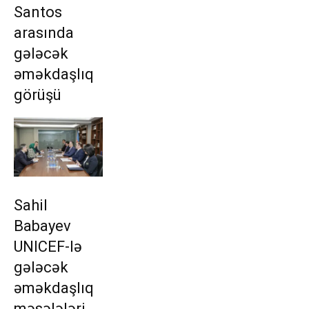
Santos
arasında
gələcək
əməkdaşlıq
görüşü
Sahil
Babayev
UNICEF-lə
gələcək
əməkdaşlıq
məsələləri