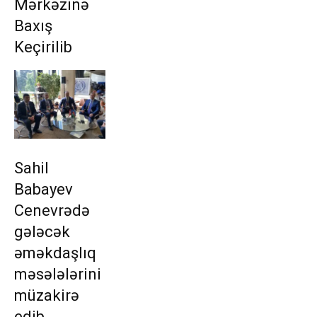
Mərkəzinə
Baxış
Keçirilib
Sahil
Babayev
Cenevrədə
gələcək
əməkdaşlıq
məsələlərini
müzakirə
edib