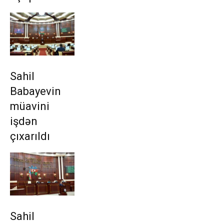
Sahil
Babayevin
müavini
işdən
çıxarıldı
Sahil