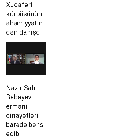
Xudafəri
körpüsünün
əhəmiyyətin
dən danışdı
Nazir Sahil
Babayev
erməni
cinayətləri
barədə bəhs
edib