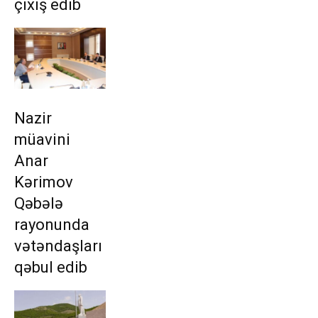
çıxış edib
Nazir
müavini
Anar
Kərimov
Qəbələ
rayonunda
vətəndaşları
qəbul edib