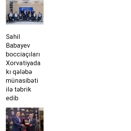
Sahil
Babayev
bocciaçıları
Xorvatiyada
kı qələbə
münasibəti
ilə təbrik
edib