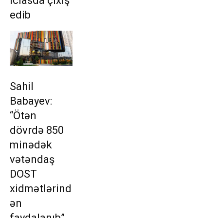
iclasda çıxış
edib
Sahil
Babayev:
“Ötən
dövrdə 850
minədək
vətəndaş
DOST
xidmətlərind
ən
faydalanıb”