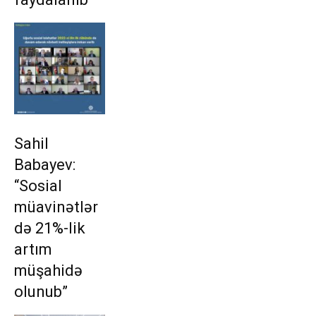
Sahil
Babayev:
“Sosial
müavinətlər
də 21%-lik
artım
müşahidə
olunub”