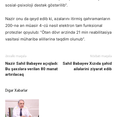
sosial-psixoloji dəstək göstərilib”.
Nazir onu da qeyd edib ki, əzalarını itirmiş qəhrəmanların
200-nə ən müasir 4-cü nəsil elektron tam funksional
protezlər qoyulub: “Ötən dövr ərzində 21 min reabilitasiya
vasitəsi müharibə əlillərinə təqdim olunub”.
Əvvəlki məqalə
Növbəti məqalə
Nazir Sahil Babayev açıqladı:
Sahil Babayev Xızıda şəhid
Bu şəxslərə verilən 80 manat
ailələrini ziyarət edib
artırılacaq
Digər Xəbərlər