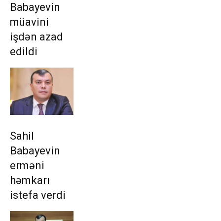
Babayevin
müavini
işdən azad
edildi
Sahil
Babayevin
erməni
həmkarı
istefa verdi