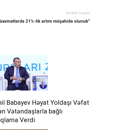
Növbəti məqalə
müavinətlərdə 21%-lik artım müşahidə olunub”
il Babayev Həyat Yoldaşı Vəfat
n Vətəndaşlarla bağlı
ıqlama Verdi