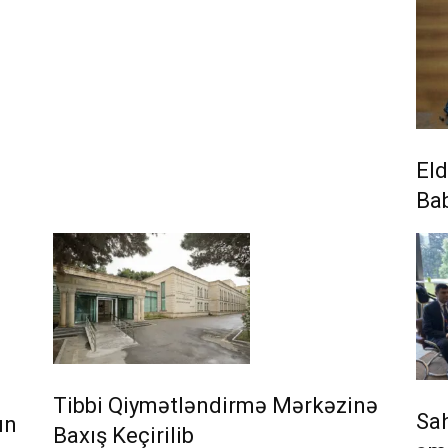
Eld
Bab
Tibbi Qiymətləndirmə Mərkəzinə
Sa
ın
Baxış Keçirilib