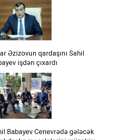
ar Əzizovun qardaşını Sahil
ayev işdən çıxardı
hil Babayev Cenevrədə gələcək