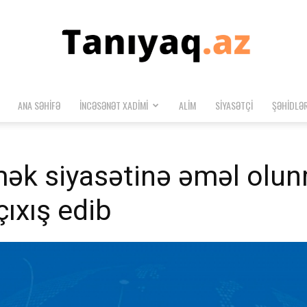
ANA SƏHIFƏ
İNCƏSƏNƏT XADIMI
ALIM
SIYASƏTÇI
ŞƏHIDLƏ
Tanıyaq.az
ək siyasətinə əməl olun
çıxış edib