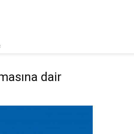
R
masına dair