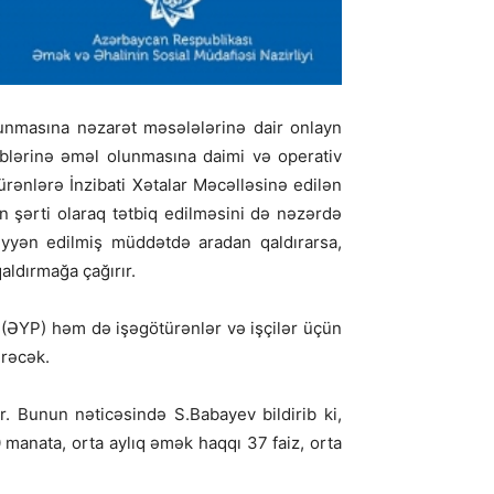
unmasına nəzarət məsələlərinə dair onlayn
əblərinə əməl olunmasına daimi və operativ
ürənlərə İnzibati Xətalar Məcəlləsinə edilən
n şərti olaraq tətbiq edilməsini də nəzərdə
əyyən edilmiş müddətdə aradan qaldırarsa,
aldırmağa çağırır.
” (ƏYP) həm də işəgötürənlər və işçilər üçün
erəcək.
ir. Bunun nəticəsində S.Babayev bildirib ki,
anata, orta aylıq əmək haqqı 37 faiz, orta