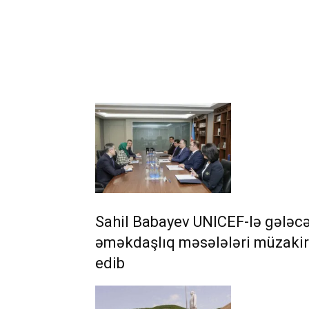
Sahil Babayev UNICEF-lə gələc
əməkdaşlıq məsələləri müzaki
edib