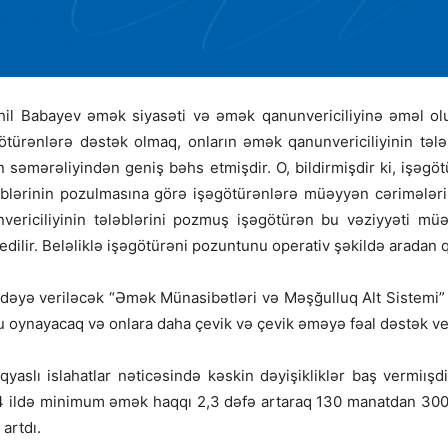
ahil Babayev əmək siyasəti və əmək qanunvericiliyinə əməl ol
ötürənlərə dəstək olmaq, onların əmək qanunvericiliyinin təl
n səmərəliyindən geniş bəhs etmişdir. O, bildirmişdir ki, işəgöt
ləblərinin pozulmasına görə işəgötürənlərə müəyyən cərimələri
nvericiliyinin tələblərini pozmuş işəgötürən bu vəziyyəti mü
lir. Beləliklə işəgötürəni pozuntunu operativ şəkildə aradan q
stifadəyə veriləcək “Əmək Münasibətləri və Məşğulluq Alt Sistemi
u oynayacaq və onlara daha çevik və çevik əməyə fəal dəstək v
yaslı islahatlar nəticəsində kəskin dəyişikliklər baş vermiışd
 ildə minimum əmək haqqı 2,3 dəfə artaraq 130 manatdan 300 m
artdı.