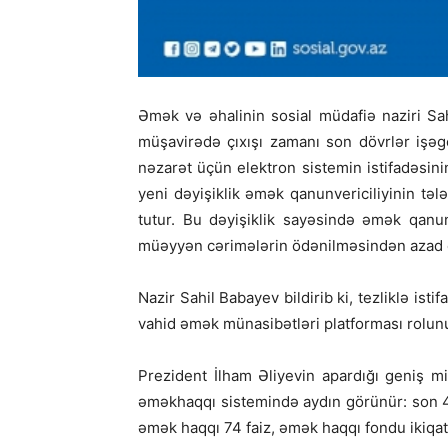
Əmək və əhalinin sosial müdafiə naziri S
müşavirədə çıxışı zamanı son dövrlər işəg
nəzarət üçün elektron sistemin istifadəsini
yeni dəyişiklik əmək qanunvericiliyinin tə
tutur. Bu dəyişiklik sayəsində əmək qanu
müəyyən cərimələrin ödənilməsindən azad edi
Nazir Sahil Babayev bildirib ki, tezliklə i
vahid əmək münasibətləri platforması rolun
Prezident İlham Əliyevin apardığı geniş miq
əməkhaqqı sistemində aydın görünür: son 4
əmək haqqı 74 faiz, əmək haqqı fondu ikiqat 