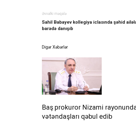
Əvvəlki məqalə
Sahil Babayev kollegiya iclasında şəhid ailələ
barədə danışıb
Digər Xəbərlər
Baş prokuror Nizami rayonund
vətəndaşları qəbul edib