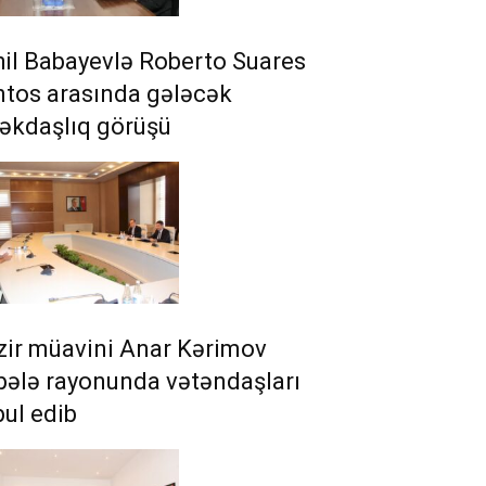
il Babayevlə Roberto Suares
ntos arasında gələcək
əkdaşlıq görüşü
zir müavini Anar Kərimov
ələ rayonunda vətəndaşları
ul edib