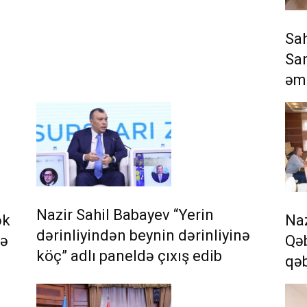
Sah
Sa
əm
Nazir Sahil Babayev “Yerin
ək
Na
dərinliyindən beynin dərinliyinə
rə
Qəb
köç” adlı paneldə çıxış edib
qəb