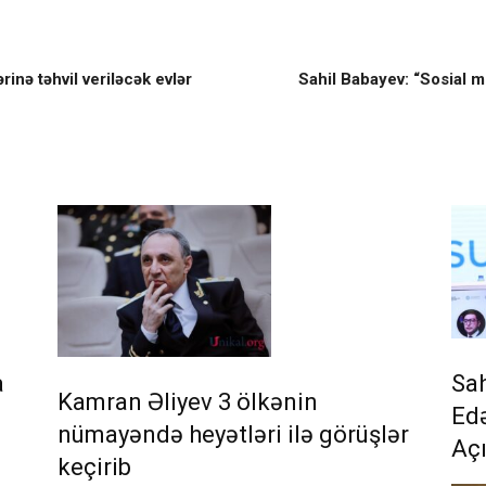
rinə təhvil veriləcək evlər
Sahil Babayev: “Sosial 
Sah
a
Kamran Əliyev 3 ölkənin
Edə
nümayəndə heyətləri ilə görüşlər
Aç
keçirib