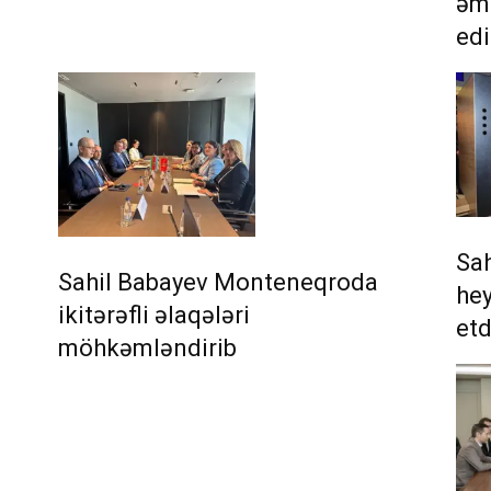
əmə
ed
Sa
Sahil Babayev Monteneqroda
he
ikitərəfli əlaqələri
etd
möhkəmləndirib