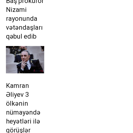
Baş prokuror
Nizami
rayonunda
vətəndaşları
qəbul edib
Kamran
Əliyev 3
ölkənin
nümayəndə
heyətləri ilə
görüşlər