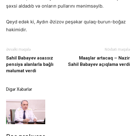
şəxsi aldadıb və onların pullarını mənimsəyib.
Qeyd edək ki, Aydın Əzizov peşəkar qulaq-burun-boğaz
həkimidir.
Əvvəlki məqalə
Növbəti məqalə
Sahil Babayev əsassız
Maaşlar artacaq – Nazir
pensiya alanlarla bağlı
Sahil Babayev açıqlama verdi
məlumat verdi
Digər Xəbərlər