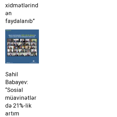
xidmətlərind
ən
faydalanıb”
Sahil
Babayev:
“Sosial
müavinətlər
də 21%-lik
artım