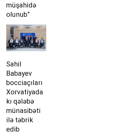
müşahidə
olunub”
Sahil
Babayev
bocciaçıları
Xorvatiyada
kı qələbə
münasibəti
ilə təbrik
edib