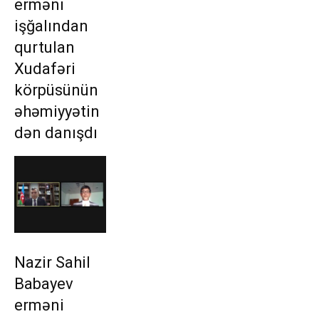
erməni
işğalından
qurtulan
Xudafəri
körpüsünün
əhəmiyyətin
dən danışdı
Nazir Sahil
Babayev
erməni