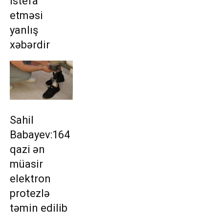
istefa
etməsi
yanlış
xəbərdir
Sahil
Babayev:164
qazi ən
müasir
elektron
protezlə
təmin edilib