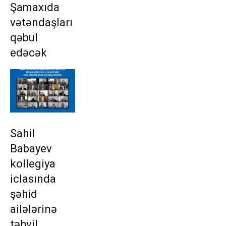
Şamaxıda
vətəndaşları
qəbul
edəcək
Sahil
Babayev
kollegiya
iclasında
şəhid
ailələrinə
təhvil