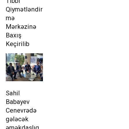
Tibbi
Qiymətləndir
mə
Mərkəzinə
Baxış
Keçirilib
Sahil
Babayev
Cenevrədə
gələcək
əməkdaşlıq