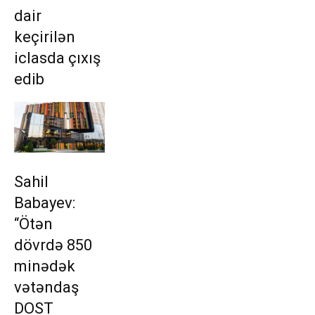
dair
keçirilən
iclasda çıxış
edib
Sahil
Babayev:
“Ötən
dövrdə 850
minədək
vətəndaş
DOST