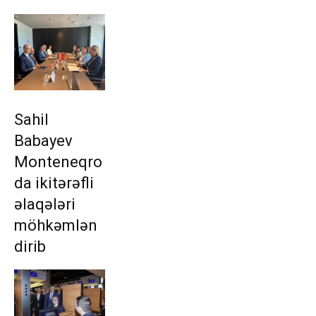
Sahil
Babayev
Monteneqro
da ikitərəfli
əlaqələri
möhkəmlən
dirib