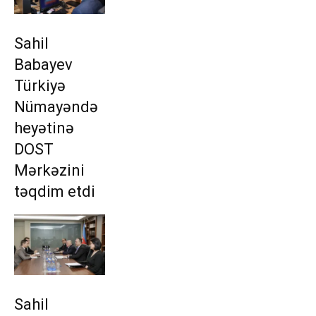
Sahil
Babayev
Türkiyə
Nümayəndə
heyətinə
DOST
Mərkəzini
təqdim etdi
Sahil