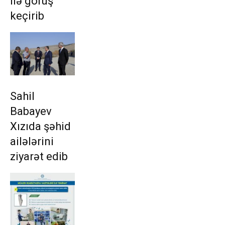
ilə görüş
keçirib
Sahil
Babayev
Xızıda şəhid
ailələrini
ziyarət edib