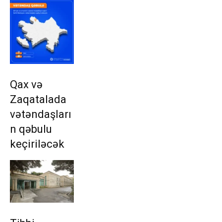
Qax və
Zaqatalada
vətəndaşları
n qəbulu
keçiriləcək