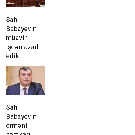
Sahil
Babayevin
müavini
işdən azad
edildi
Sahil
Babayevin
erməni
həmkarı