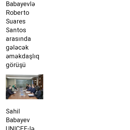
Babayevlə
Roberto
Suares
Santos
arasında
gələcək
əməkdaşlıq
görüşü
Sahil
Babayev
UNICEF-lə