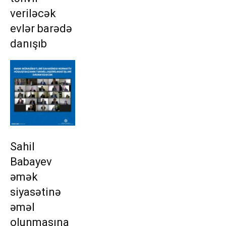
veriləcək
evlər barədə
danışıb
Sahil
Babayev
əmək
siyasətinə
əməl
olunmasına