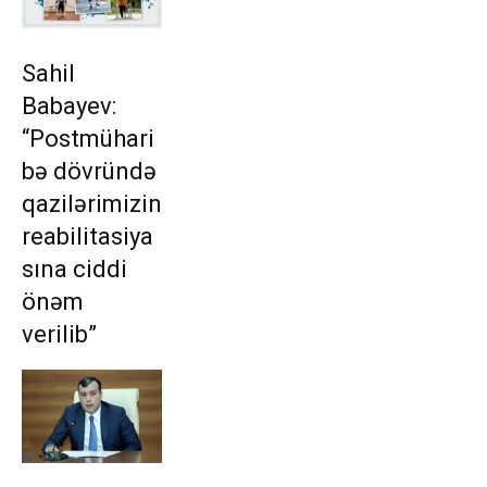
Sahil
Babayev:
“Postmühari
bə dövründə
qazilərimizin
reabilitasiya
sına ciddi
önəm
verilib”