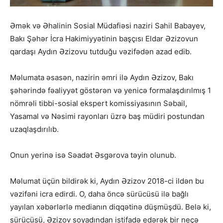
Əmək və Əhalinin Sosial Müdafiəsi naziri Sahil Babayev,
Bakı Şəhər İcra Hakimiyyətinin başçısı Eldar Əzizovun
qardaşı Aydın Əzizovu tutduğu vəzifədən azad edib.
Məlumata əsasən, nazirin əmri ilə Aydın Əzizov, Bakı
şəhərində fəaliyyət göstərən və yenicə formalaşdırılmış 1
nömrəli tibbi-sosial ekspert komissiyasının Səbail,
Yasamal və Nəsimi rayonları üzrə baş müdiri postundan
uzaqlaşdırılıb.
Onun yerinə isə Səadət Əsgərova təyin olunub.
Məlumat üçün bildirək ki, Aydın Əzizov 2018-ci ildən bu
vəzifəni icra edirdi. O, daha öncə sürücüsü ilə bağlı
yayılan xəbərlərlə medianın diqqətinə düşmüşdü. Belə ki,
sürücüsü, Əzizov soyadından istifadə edərək bir neçə