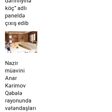
dərinliyinə
köç” adlı
paneldə
çıxış edib
Nazir
müavini
Anar
Kərimov
Qəbələ
rayonunda
vətəndaşları