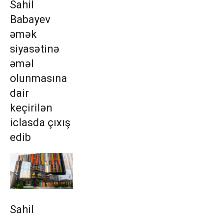
Sahil
Babayev
əmək
siyasətinə
əməl
olunmasına
dair
keçirilən
iclasda çıxış
edib
Sahil