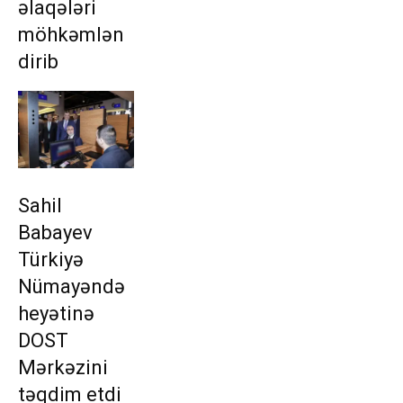
əlaqələri
möhkəmlən
dirib
Sahil
Babayev
Türkiyə
Nümayəndə
heyətinə
DOST
Mərkəzini
təqdim etdi