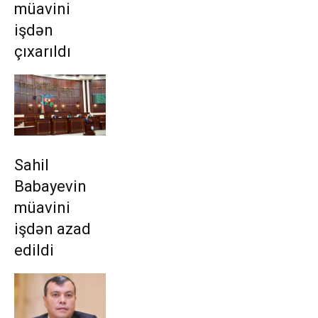
müavini
işdən
çıxarıldı
Sahil
Babayevin
müavini
işdən azad
edildi