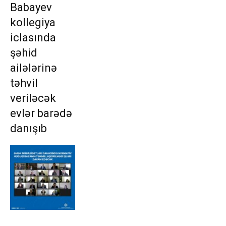
Babayev
kollegiya
iclasında
şəhid
ailələrinə
təhvil
veriləcək
evlər barədə
danışıb