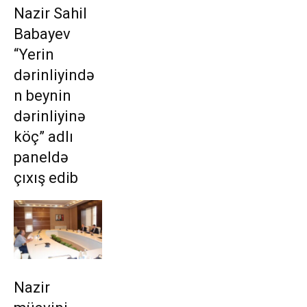
Nazir Sahil
Babayev
“Yerin
dərinliyində
n beynin
dərinliyinə
köç” adlı
paneldə
çıxış edib
Nazir