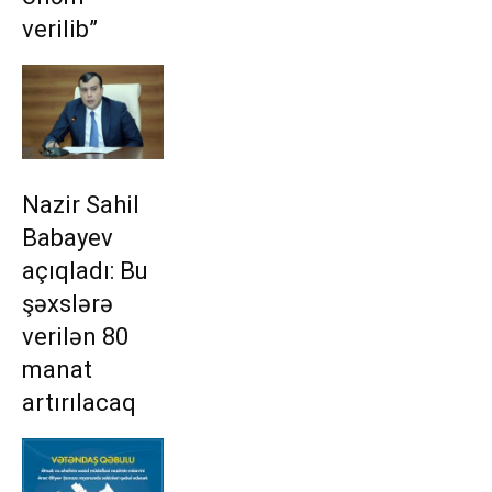
verilib”
Nazir Sahil
Babayev
açıqladı: Bu
şəxslərə
verilən 80
manat
artırılacaq