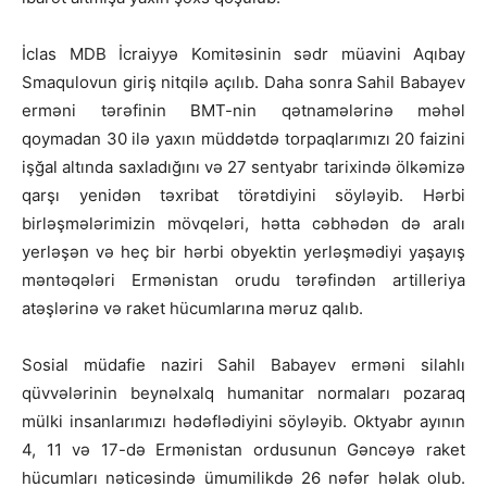
İclas MDB İcraiyyə Komitəsinin sədr müavini Aqıbay
Smaqulovun giriş nitqilə açılıb. Daha sonra Sahil Babayev
erməni tərəfinin BMT-nin qətnamələrinə məhəl
qoymadan 30 ilə yaxın müddətdə torpaqlarımızı 20 faizini
işğal altında saxladığını və 27 sentyabr tarixində ölkəmizə
qarşı yenidən təxribat törətdiyini söyləyib. Hərbi
birləşmələrimizin mövqeləri, hətta cəbhədən də aralı
yerləşən və heç bir hərbi obyektin yerləşmədiyi yaşayış
məntəqələri Ermənistan orudu tərəfindən artilleriya
atəşlərinə və raket hücumlarına məruz qalıb.
Sosial müdafie naziri Sahil Babayev erməni silahlı
qüvvələrinin beynəlxalq humanitar normaları pozaraq
mülki insanlarımızı hədəflədiyini söyləyib. Oktyabr ayının
4, 11 və 17-də Ermənistan ordusunun Gəncəyə raket
hücumları nəticəsində ümumilikdə 26 nəfər həlak olub.