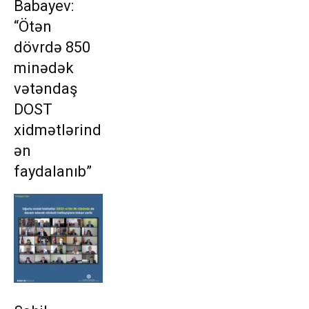
Babayev:
“Ötən
dövrdə 850
minədək
vətəndaş
DOST
xidmətlərind
ən
faydalanıb”