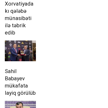
Xorvatiyada
kı qələbə
münasibəti
ilə təbrik
edib
Sahil
Babayev
mükafata
layiq görülüb