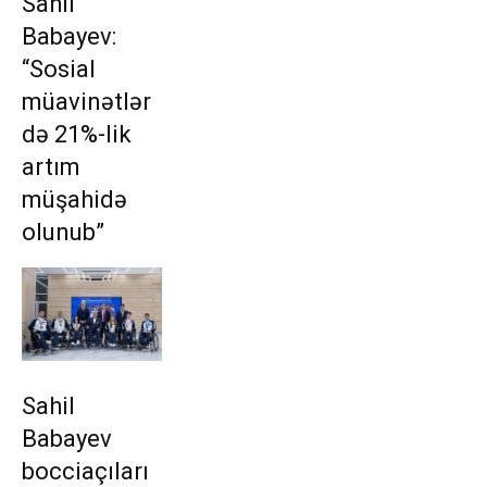
Sahil
Babayev:
“Sosial
müavinətlər
də 21%-lik
artım
müşahidə
olunub”
Sahil
Babayev
bocciaçıları