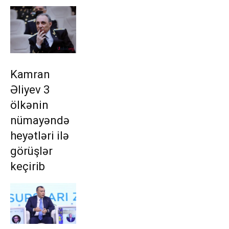
Kamran
Əliyev 3
ölkənin
nümayəndə
heyətləri ilə
görüşlər
keçirib