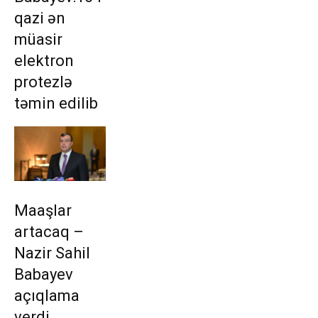
qazi ən
müasir
elektron
protezlə
təmin edilib
Maaşlar
artacaq –
Nazir Sahil
Babayev
açıqlama
verdi