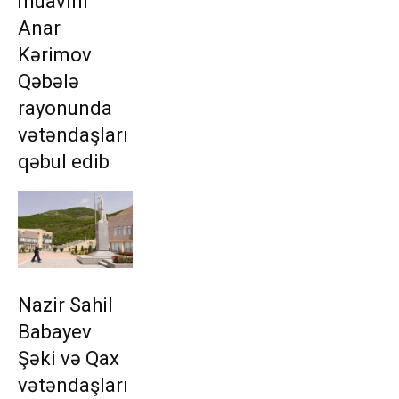
müavini
Anar
Kərimov
Qəbələ
rayonunda
vətəndaşları
qəbul edib
Nazir Sahil
Babayev
Şəki və Qax
vətəndaşları