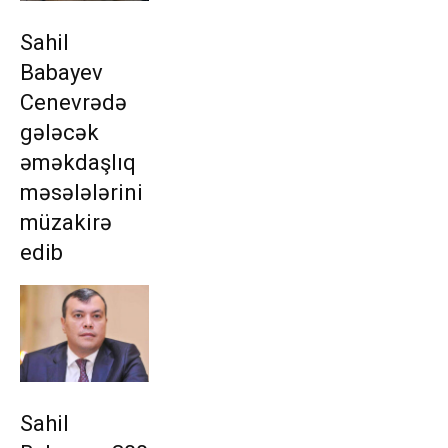
Sahil
Babayev
Cenevrədə
gələcək
əməkdaşlıq
məsələlərini
müzakirə
edib
Sahil