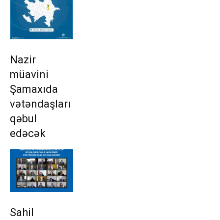
Nazir
müavini
Şamaxıda
vətəndaşları
qəbul
edəcək
Sahil