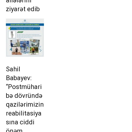
ailələrini
ziyarət edib
Sahil
Babayev:
“Postmühari
bə dövründə
qazilərimizin
reabilitasiya
sına ciddi
önəm