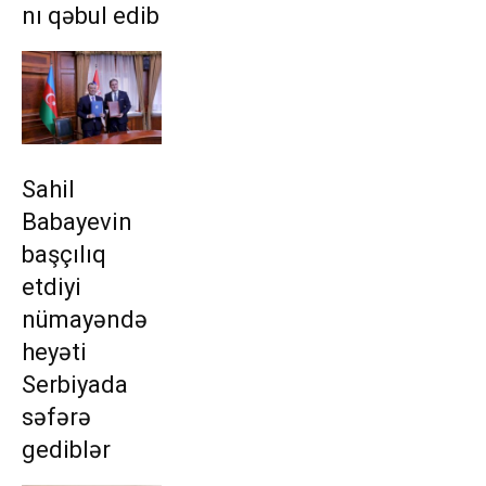
nı qəbul edib
Sahil
Babayevin
başçılıq
etdiyi
nümayəndə
heyəti
Serbiyada
səfərə
gediblər