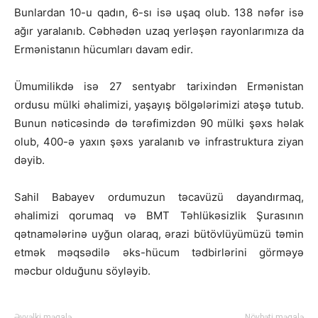
Bunlardan 10-u qadın, 6-sı isə uşaq olub. 138 nəfər isə
ağır yaralanıb. Cəbhədən uzaq yerləşən rayonlarımıza da
Ermənistanın hücumları davam edir.
Ümumilikdə isə 27 sentyabr tarixindən Ermənistan
ordusu mülki əhalimizi, yaşayış bölgələrimizi atəşə tutub.
Bunun nəticəsində də tərəfimizdən 90 mülki şəxs həlak
olub, 400-ə yaxın şəxs yaralanıb və infrastruktura ziyan
dəyib.
Sahil Babayev ordumuzun təcavüzü dayandırmaq,
əhalimizi qorumaq və BMT Təhlükəsizlik Şurasının
qətnamələrinə uyğun olaraq, ərazi bütövlüyümüzü təmin
etmək məqsədilə əks-hücum tədbirlərini görməyə
məcbur olduğunu söyləyib.
Əvvəlki məqalə
Növbəti məqalə