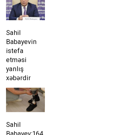
Sahil
Babayevin
istefa
etməsi
yanlış
xəbərdir
Sahil
Babayev:164