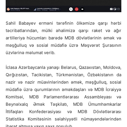
Sahil Babayev erməni tərəfinin ölkəmizə qarşı hərbi
təcribatlarından, mülki əhalimizə qarşı raket və ağır
artilleriya hücumları barədə MDB dövlətlərinin əmək və
məşğulluq və sosial müdafiə üzrə Məşvərət Şurasının
üzvlərinə məlumat verib.
İclasa Azərbaycanla yanaşı Belarus, Qazaxıstan, Moldova,
Qırğızıstan, Tacikistan, Türkmənistan, Özbəkistanın da
nazir və nazir müavinlərindən əmək, məşğulluq, sosial
müdafiə üzrə qurumlarının əməkdaşları və MDB İcraiyyə
Komitsəi, MDB Parlamentlərarası Assambleyası və
Beynəlxalq Əmək Təşkilatı, MDB Ümumhəmkarlar
İttifaqları Konfederasiyası və MDB Dövlətlərarası
Statistika Komitəsinin səlahiyyətli nümayəndələrindən
ibarət altmışa yaxın şəxs qoşulub.