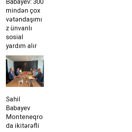
Babayev: 300
mindən çox
vətəndaşımı
z ünvanlı
sosial
yardım alır
Sahil
Babayev
Monteneqro
da ikitərəfli