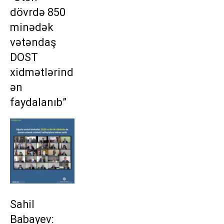
dövrdə 850
minədək
vətəndaş
DOST
xidmətlərind
ən
faydalanıb”
Sahil
Babayev: