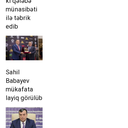
kı qələbə
münasibəti
ilə təbrik
edib
Sahil
Babayev
mükafata
layiq görülüb