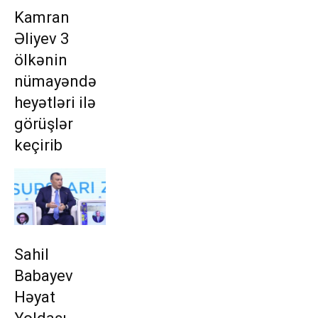
Kamran
Əliyev 3
ölkənin
nümayəndə
heyətləri ilə
görüşlər
keçirib
Sahil
Babayev
Həyat