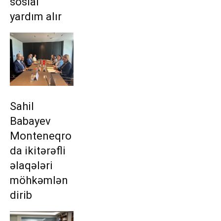
sosial
yardım alır
Sahil
Babayev
Monteneqro
da ikitərəfli
əlaqələri
möhkəmlən
dirib