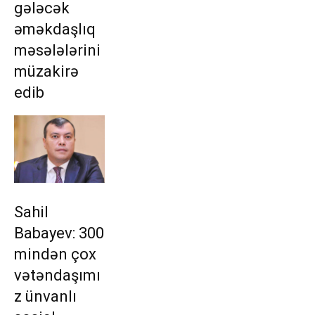
gələcək
əməkdaşlıq
məsələlərini
müzakirə
edib
Sahil
Babayev: 300
mindən çox
vətəndaşımı
z ünvanlı