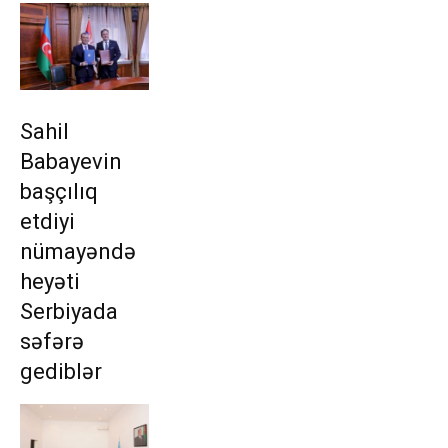
Sahil
Babayevin
başçılıq
etdiyi
nümayəndə
heyəti
Serbiyada
səfərə
gediblər