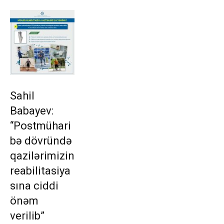
Sahil
Babayev:
“Postmühari
bə dövründə
qazilərimizin
reabilitasiya
sına ciddi
önəm
verilib”