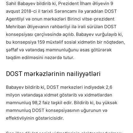
Sahil Babayev bildirib ki, Prezident İlham Əliyevin 9
avqust 2018-ci il tarixli Sərəncamı ilə yaradılan DOST
Agentliyi və onun mərkəzləri Birinci vitse-prezident
Mehriban Əliyevanın rəhbərliyi ilə irəli sürülən DOST
konsepsiyası çərçivəsində açılıb. Babayev vurğulayıb ki,
bu konsepsiya 159 müxtəlif sosial xidmətin bir nöqtədən,
şəffaf və vətəndaş məmnunluğunu əsas götürərək
təqdim edilməsini nəzərdə tutur.
DOST mərkəzlərinin nailiyyətləri
Babayev bildirib ki, DOST mərkəzləri indiyədək 2,6
milyon vətəndaşa xidmət göstərib və xidmətlərdən
məmnunluq 98,2 faiz təşkil edir. Bildirib ki, bu yüksək
məmnunluq DOST konsepsiyasının uğurunun və
effektivliyinin göstəricisidir.