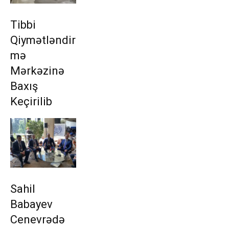
Tibbi
Qiymətləndir
mə
Mərkəzinə
Baxış
Keçirilib
Sahil
Babayev
Cenevrədə