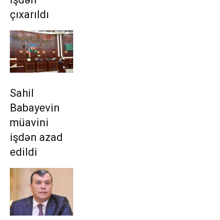
çıxarıldı
Sahil
Babayevin
müavini
işdən azad
edildi