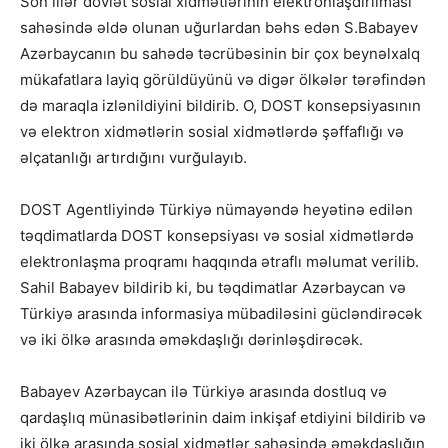
Son illər dövlət sosial xidmətlərinin elektronlaşdırılması
sahəsində əldə olunan uğurlardan bəhs edən S.Babayev
Azərbaycanın bu sahədə təcrübəsinin bir çox beynəlxalq
mükafatlara layiq görüldüyünü və digər ölkələr tərəfindən
də maraqla izlənildiyini bildirib. O, DOST konsepsiyasının
və elektron xidmətlərin sosial xidmətlərdə şəffaflığı və
əlçatanlığı artırdığını vurğulayıb.
DOST Agentliyində Türkiyə nümayəndə heyətinə edilən
təqdimatlarda DOST konsepsiyası və sosial xidmətlərdə
elektronlaşma proqramı haqqında ətraflı məlumat verilib.
Sahil Babayev bildirib ki, bu təqdimatlar Azərbaycan və
Türkiyə arasında informasiya mübadiləsini gücləndirəcək
və iki ölkə arasında əməkdaşlığı dərinləşdirəcək.
Babayev Azərbaycan ilə Türkiyə arasında dostluq və
qardaşlıq münasibətlərinin daim inkişaf etdiyini bildirib və
iki ölkə arasında sosial xidmətlər sahəsində əməkdaşlığın