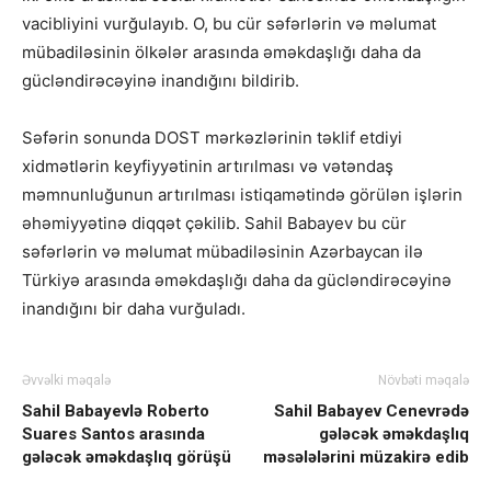
vacibliyini vurğulayıb. O, bu cür səfərlərin və məlumat
mübadiləsinin ölkələr arasında əməkdaşlığı daha da
gücləndirəcəyinə inandığını bildirib.
Səfərin sonunda DOST mərkəzlərinin təklif etdiyi
xidmətlərin keyfiyyətinin artırılması və vətəndaş
məmnunluğunun artırılması istiqamətində görülən işlərin
əhəmiyyətinə diqqət çəkilib. Sahil Babayev bu cür
səfərlərin və məlumat mübadiləsinin Azərbaycan ilə
Türkiyə arasında əməkdaşlığı daha da gücləndirəcəyinə
inandığını bir daha vurğuladı.
Əvvəlki məqalə
Növbəti məqalə
Sahil Babayevlə Roberto
Sahil Babayev Cenevrədə
Suares Santos arasında
gələcək əməkdaşlıq
gələcək əməkdaşlıq görüşü
məsələlərini müzakirə edib