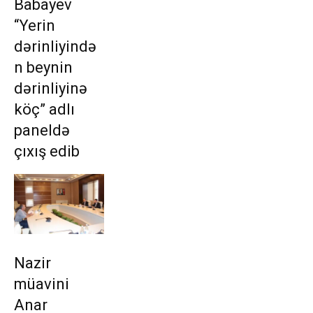
Babayev
“Yerin
dərinliyində
n beynin
dərinliyinə
köç” adlı
paneldə
çıxış edib
Nazir
müavini
Anar