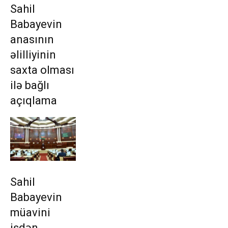
Sahil
Babayevin
anasının
əlilliyinin
saxta olması
ilə bağlı
açıqlama
Sahil
Babayevin
müavini
işdən