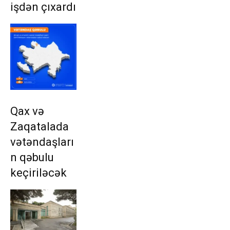
işdən çıxardı
Qax və
Zaqatalada
vətəndaşları
n qəbulu
keçiriləcək