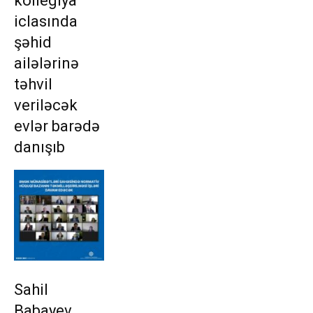
kollegiya
iclasında
şəhid
ailələrinə
təhvil
veriləcək
evlər barədə
danışıb
Sahil
Babayev