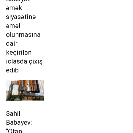
əmək
siyasətinə
əməl
olunmasına
dair
keçirilən
iclasda çıxış
edib
Sahil
Babayev:
“Ötən