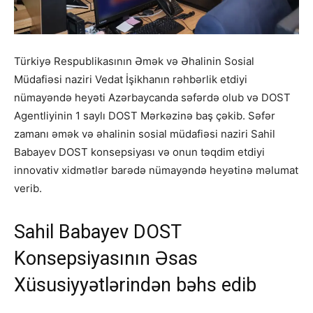
Türkiyə Respublikasının Əmək və Əhalinin Sosial
Müdafiəsi naziri Vedat İşikhanın rəhbərlik etdiyi
nümayəndə heyəti Azərbaycanda səfərdə olub və DOST
Agentliyinin 1 saylı DOST Mərkəzinə baş çəkib. Səfər
zamanı əmək və əhalinin sosial müdafiəsi naziri Sahil
Babayev DOST konsepsiyası və onun təqdim etdiyi
innovativ xidmətlər barədə nümayəndə heyətinə məlumat
verib.
Sahil Babayev DOST
Konsepsiyasının Əsas
Xüsusiyyətlərindən bəhs edib