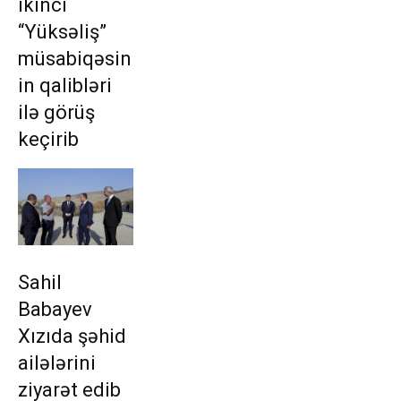
ikinci
“Yüksəliş”
müsabiqəsin
in qalibləri
ilə görüş
keçirib
Sahil
Babayev
Xızıda şəhid
ailələrini
ziyarət edib