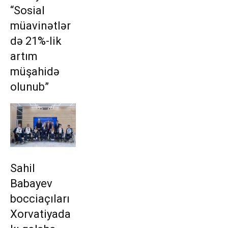
“Sosial
müavinətlər
də 21%-lik
artım
müşahidə
olunub”
Sahil
Babayev
bocciaçıları
Xorvatiyada