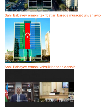
Sahil Babayev erməni təxribatları barədə müraciət ünvanlayıb
Sahil Babayev erməni vəhşiliklərindən danışıb