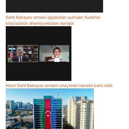
Sahil Babayev erməni işğalından qurtulan Xudafəri
körpüsünün əhəmiyyətindən danışdı
Nazir Sahil Babayev erməni cinayətləri barədə bəhs edib