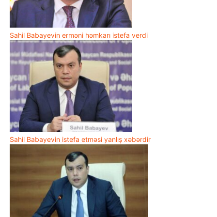
Sahil Babayevin erməni həmkarı istefa verdi
Sahil Babayevin istefa etməsi yanlış xəbərdir