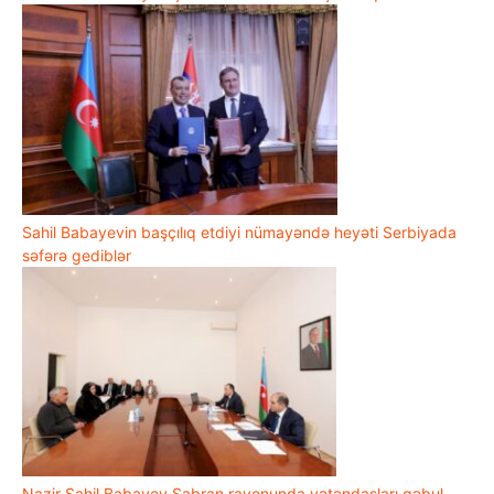
Sahil Babayevin başçılıq etdiyi nümayəndə heyəti Serbiyada
səfərə gediblər
Nazir Sahil Babayev Şabran rayonunda vətəndaşları qəbul