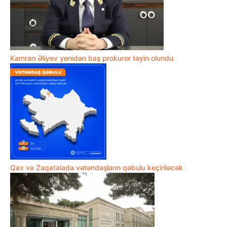
Kamran Əliyev yenidən baş prokuror təyin olundu
Qax və Zaqatalada vətəndaşların qəbulu keçiriləcək