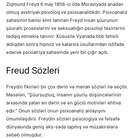
Ziqmund Freyd 6 may 1856-cı ildə Moraviyada anadan
olmuş avstriyalı psixoloq və psixoanalitikdir. Psixoanaliz
sahəsinin banisi kimi tanınan Freyd insan şüurunun
şüuraltı proseslərini və seksuallığın psixoloji təsirlərini
tədqiq etməklə tanınır. Xüsusilə Vyanada tibb təhsili
aldıqdan sonra hipnoz və katarsis üsullarından istifadə
edərək psixiatriya sahəsində yeni bir çığır açıb.
Freud Sözleri
Freydin fikirləri bir çox dərin və mənalı sözləri ilə seçilir.
Məsələn, “Şüursuzluq, insanın şüurlu düşüncələrinin
arxasında yatan ən dərin və ən güclü motivləri ehtiva
edir.” Onun sözləri onun psixoanaliz anlayışını
ümumiləşdirir. Freydin sözləri psixologiya və fəlsəfə
dünyasında geniş əks-səda tapmış və müzakirələrə
səbəb olmuşdur.