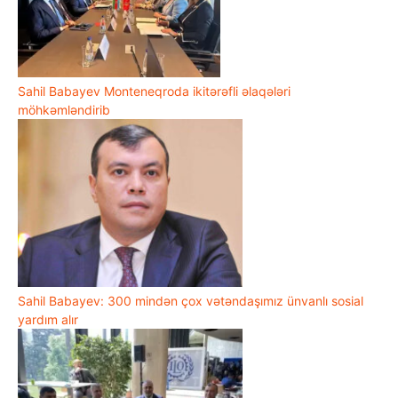
Sahil Babayev Monteneqroda ikitərəfli əlaqələri
möhkəmləndirib
Sahil Babayev: 300 mindən çox vətəndaşımız ünvanlı sosial
yardım alır