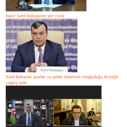
Nazir Sahil Babayevin son cixisi
Sahil Babayev qazilər və şəhid ailələrinin məşğulluğu ilə bağlı
çağırış edib