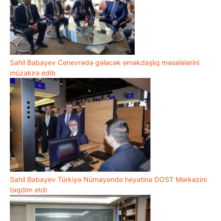
Sahil Babayev Cenevrədə gələcək əməkdaşlıq məsələlərini
müzakirə edib
Sahil Babayev Türkiyə Nümayəndə heyətinə DOST Mərkəzini
təqdim etdi