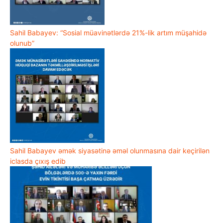
Sahil Babayev: “Sosial müavinətlərdə 21%-lik artım müşahidə
olunub”
Sahil Babayev əmək siyasətinə əməl olunmasına dair keçirilən
iclasda çıxış edib