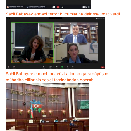
Sahil Babayev erməni terror hücumlarına dair məlumat verdi
Sahil Babayev erməni təcavüzkarlarına qarşı döyüşən
müharibə əlillərinin sosial təminatından danışıb