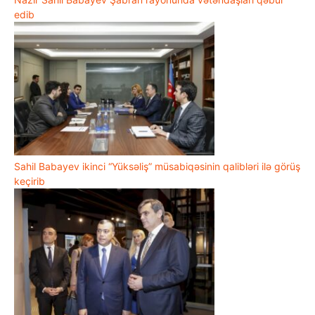
edib
Sahil Babayev ikinci “Yüksəliş” müsabiqəsinin qalibləri ilə görüş
keçirib