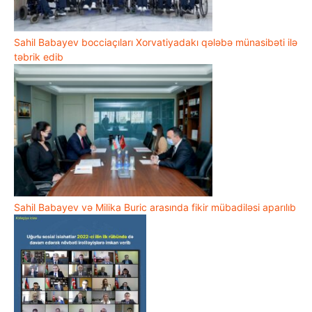
Sahil Babayev bocciaçıları Xorvatiyadakı qələbə münasibəti ilə
təbrik edib
Sahil Babayev və Milika Buric arasında fikir mübadiləsi aparılıb