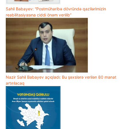
Sahil Babayev: “Postmüharibə dövründə qazilərimizin
reabilitasiyasına ciddi önəm verilib”
Nazir Sahil Babayev açıqladı: Bu şəxslərə verilən 80 manat
artırılacaq