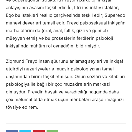
anlayışının əsasını təşkil edir. İd, fitri instinktiv istəklər;
Eqo bu istəkləri reallıq çərçivəsində təşkil edir; Supereqo
mənəvi dəyərləri təmsil edir. Freyd psixoseksual inkişafın
mərhələlərini də (oral, anal, fallik, gizli və genital)
müəyyən etmiş və bu proseslərin fərdlərin psixoloji
inkişafında mühüm rol oynadığını bildirmişdir.
Ziqmund Freyd insan şüurunu anlamaq səyləri və inkişaf
etdirdiyi nəzəriyyələrlə müasir psixologiyanın təməl
daşlarından birini təşkil etmişdir. Onun sözləri və kitabları
psixologiya ilə bağlı bir çox müzakirələrin mərkəzi
olmuşdur. Freydin həyatı və yaradıcılığı haqqında daha
çox məlumat əldə etmək üçün mənbələri araşdırmağınızı
tövsiyə edirəm.