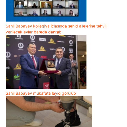
Sahil Babayev kollegiya iclasında şəhid ailələrinə təhvil
veriləcək evlər barədə danışıb
Sahil Babayev mükafata layiq görülüb