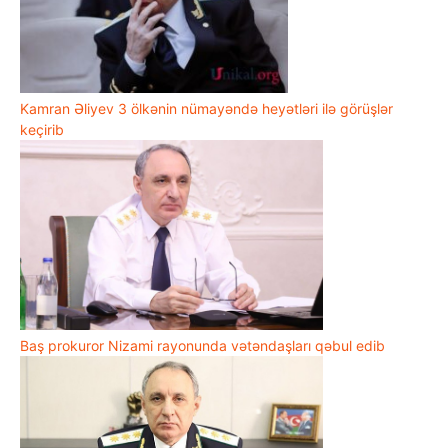
Kamran Əliyev 3 ölkənin nümayəndə heyətləri ilə görüşlər
keçirib
Baş prokuror Nizami rayonunda vətəndaşları qəbul edib