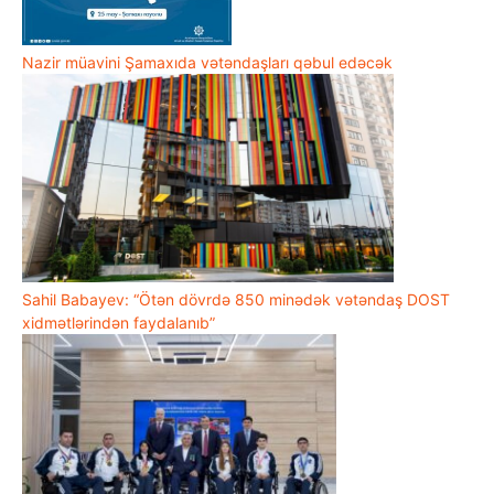
Nazir müavini Şamaxıda vətəndaşları qəbul edəcək
Sahil Babayev: “Ötən dövrdə 850 minədək vətəndaş DOST
xidmətlərindən faydalanıb”