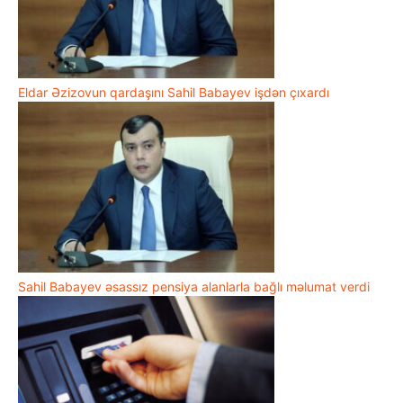
Eldar Əzizovun qardaşını Sahil Babayev işdən çıxardı
Sahil Babayev əsassız pensiya alanlarla bağlı məlumat verdi