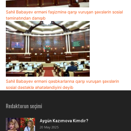
Sahil Babayev erməni faşizminə qarşı vuruşan şəxslərin sosial
təminatından danışıb
Sahil Babayev erməni qəsbkarlarına qarşı vuruşan şəxslərin
sosial dəstəklə əhatələndiyini deyib
Redaktorun seçimi
Aygün Kazımova Kimdir?
20 May 2025