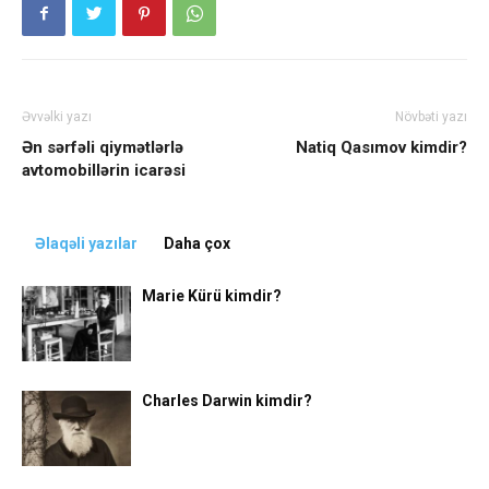
Əvvəlki yazı
Növbəti yazı
Ən sərfəli qiymətlərlə
Natiq Qasımov kimdir?
avtomobillərin icarəsi
Əlaqəli yazılar
Daha çox
Marie Kürü kimdir?
Charles Darwin kimdir?