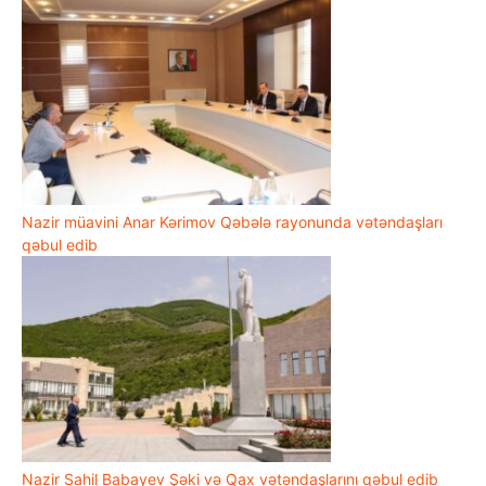
Nazir müavini Anar Kərimov Qəbələ rayonunda vətəndaşları
qəbul edib
Nazir Sahil Babayev Şəki və Qax vətəndaşlarını qəbul edib