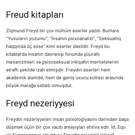
Freud kitapları
Ziqmund Freyd bir çox mühüm əsərlər yazıb. Bunlara
“Yuxuların yozumu”, “İnsanın psixoanalizi”, “Seksuallıq
haqqında üç esse” kimi əsərlər daxildir. Freyd bu
kitablarda insanın davranışı fonunda şüuraltı
mexanizmləri və psixoseksual inkişafın mərhələlərini
ətraflı şəkildə izah etmişdir. Freydin əsərləri həm
akademik aləmdə, həm də geniş oxucu kütləsi arasında
böyük marağa səbəb olmuşdur.
Freyd nezeriyyesi
Freydin nəzəriyyələri insan psixologiyasını dərindən başa
düşmək üçün bir çox vacib anlayışları ehtiva edir. İd, Eqo
və Supereqonun strukturu Freydin psixoloji inkişaf