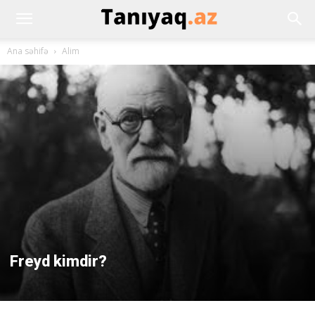
Ana səhifə
Alim
Freyd kimdir?