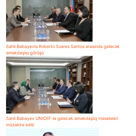
Sahil Babayevlə Roberto Suares Santos arasında gələcək
əməkdaşlıq görüşü
Sahil Babayev UNICEF-lə gələcək əməkdaşlıq məsələləri
müzakirə edib