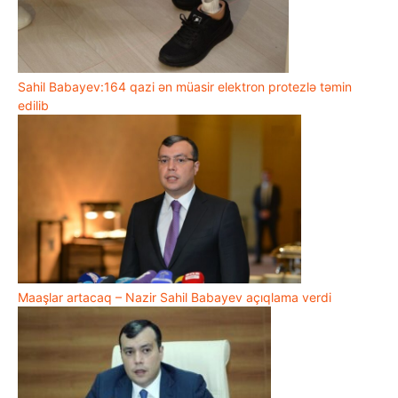
Sahil Babayev:164 qazi ən müasir elektron protezlə təmin
edilib
Maaşlar artacaq – Nazir Sahil Babayev açıqlama verdi