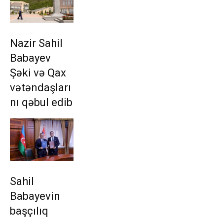
Nazir Sahil
Babayev
Şəki və Qax
vətəndaşları
nı qəbul edib
Sahil
Babayevin
başçılıq