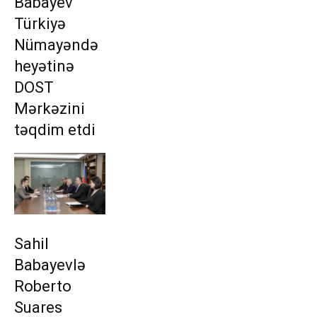
Babayev
Türkiyə
Nümayəndə
heyətinə
DOST
Mərkəzini
təqdim etdi
Sahil
Babayevlə
Roberto
Suares