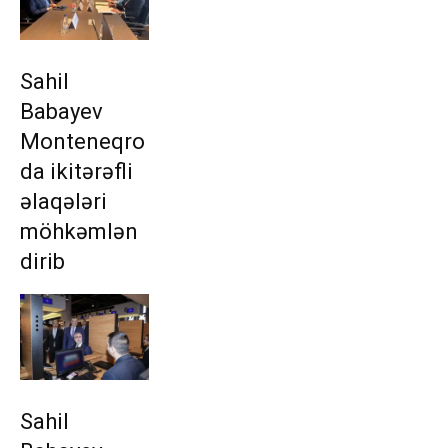
Sahil
Babayev
Monteneqro
da ikitərəfli
əlaqələri
möhkəmlən
dirib
Sahil