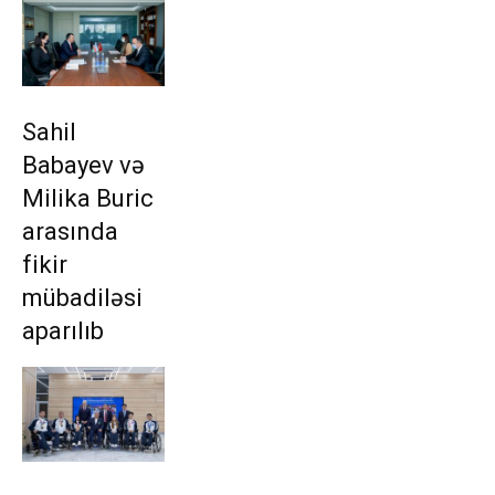
Sahil
Babayev və
Milika Buric
arasında
fikir
mübadiləsi
aparılıb