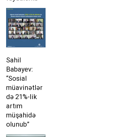
Sahil
Babayev:
“Sosial
müavinətlər
də 21%-lik
artım
müşahidə
olunub”