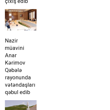
çıxış edib
Nazir
müavini
Anar
Kərimov
Qəbələ
rayonunda
vətəndaşları
qəbul edib