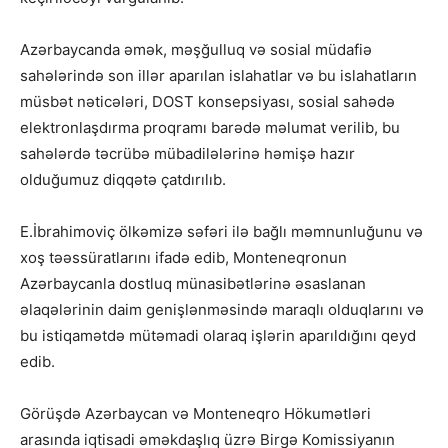
Azərbaycanda əmək, məşğulluq və sosial müdafiə
sahələrində son illər aparılan islahatlar və bu islahatların
müsbət nəticələri, DOST konsepsiyası, sosial sahədə
elektronlaşdırma proqramı barədə məlumat verilib, bu
sahələrdə təcrübə mübadilələrinə həmişə hazır
olduğumuz diqqətə çatdırılıb.
E.İbrahimoviç ölkəmizə səfəri ilə bağlı məmnunluğunu və
xoş təəssüratlarını ifadə edib, Monteneqronun
Azərbaycanla dostluq münasibətlərinə əsaslanan
əlaqələrinin daim genişlənməsində maraqlı olduqlarını və
bu istiqamətdə mütəmadi olaraq işlərin aparıldığını qeyd
edib.
Görüşdə Azərbaycan və Monteneqro Hökumətləri
arasında iqtisadi əməkdaşlıq üzrə Birgə Komissiyanın