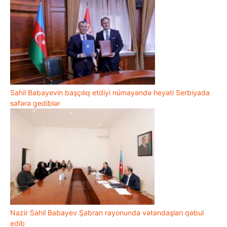
Sahil Babayevin başçılıq etdiyi nümayəndə heyəti Serbiyada
səfərə gediblər
Nazir Sahil Babayev Şabran rayonunda vətəndaşları qəbul
edib