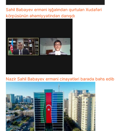
Sahil Babayev erməni işğalından qurtulan Xudafəri
körpüsünün əhəmiyyətindən danışdı
Nazir Sahil Babayev erməni cinayətləri barədə bəhs edib