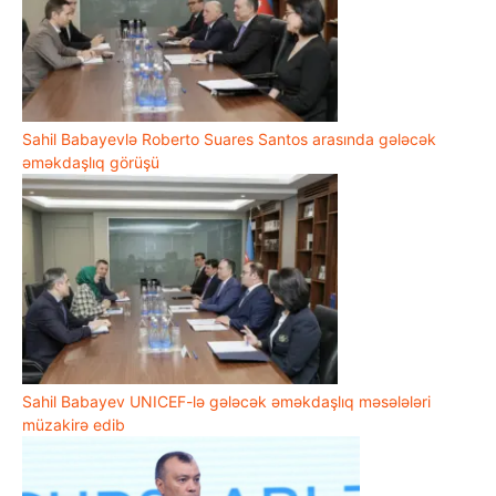
Sahil Babayevlə Roberto Suares Santos arasında gələcək
əməkdaşlıq görüşü
Sahil Babayev UNICEF-lə gələcək əməkdaşlıq məsələləri
müzakirə edib