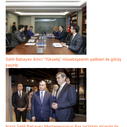
Sahil Babayev ikinci “Yüksəliş” müsabiqəsinin qalibləri ilə görüş
keçirib
Nazir Sahil Babayev Monteneqronun Baş nazirinin müavini ilə