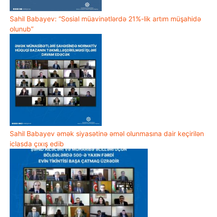
Sahil Babayev: “Sosial müavinətlərdə 21%-lik artım müşahidə
olunub”
Sahil Babayev əmək siyasətinə əməl olunmasına dair keçirilən
iclasda çıxış edib