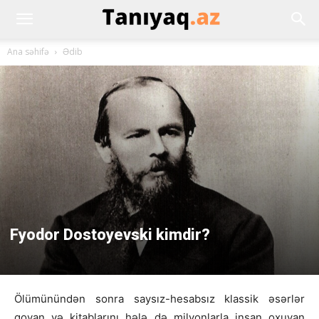
Ana səhifə
Ədib
Fyodor Dostoyevski kimdir?
Ölümünündən sonra saysız-hesabsız klassik əsərlər
qoyan və kitablarını hələ də milyonlarla insan oxuyan