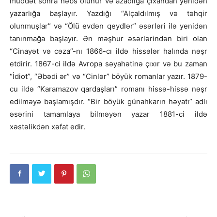
müddət sonra həbs olunur və azadlığa çıxandan yenidən
yazarlığa başlayır. Yazdığı “Alçaldılmış və təhqir
olunmuşlar” və “Ölü evdən qeydlər” əsərləri ilə yenidən
tanınmağa başlayır. Ən məşhur əsərlərindən biri olan
“Cinayət və cəza”-nı 1866-cı ildə hissələr halında nəşr
etdirir. 1867-ci ildə Avropa səyahətinə çıxır və bu zaman
“İdiot”, “Əbədi ər” və “Cinlər” böyük romanlar yazır. 1879-
cu ildə “Karamazov qardaşları” romanı hissə-hissə nəşr
edilməyə başlamışdır. “Bir böyük günahkarın həyatı” adlı
əsərini tamamlaya bilməyən yazar 1881-ci ildə
xəstəlikdən xəfat edir.