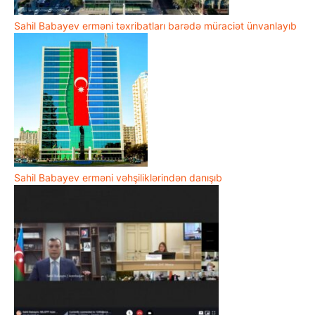
Sahil Babayev erməni təxribatları barədə müraciət ünvanlayıb
Sahil Babayev erməni vəhşiliklərindən danışıb