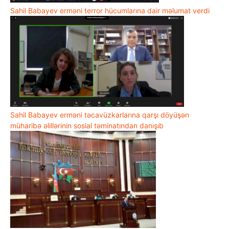
Sahil Babayev erməni terror hücumlarına dair məlumat verdi
Sahil Babayev erməni təcavüzkarlarına qarşı döyüşən
müharibə əlillərinin sosial təminatından danışıb