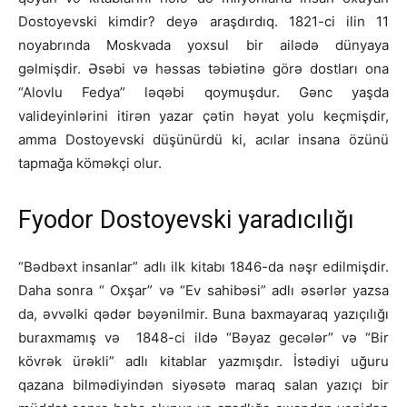
Dostoyevski kimdir? deyə araşdırdıq. 1821-ci ilin 11
noyabrında Moskvada yoxsul bir ailədə dünyaya
gəlmişdir. Əsəbi və həssas təbiətinə görə dostları ona
“Alovlu Fedya” ləqəbi qoymuşdur. Gənc yaşda
valideyinlərini itirən yazar çətin həyat yolu keçmişdir,
amma Dostoyevski düşünürdü ki, acılar insana özünü
tapmağa köməkçi olur.
Fyodor Dostoyevski yaradıcılığı
“Bədbəxt insanlar” adlı ilk kitabı 1846-da nəşr edilmişdir.
Daha sonra “ Oxşar” və “Ev sahibəsi” adlı əsərlər yazsa
da, əvvəlki qədər bəyənilmir. Buna baxmayaraq yazıçılığı
buraxmamış və 1848-ci ildə “Bəyaz gecələr” və “Bir
kövrək ürəkli” adlı kitablar yazmışdır. İstədiyi uğuru
qazana bilmədiyindən siyəsətə maraq salan yazıçı bir