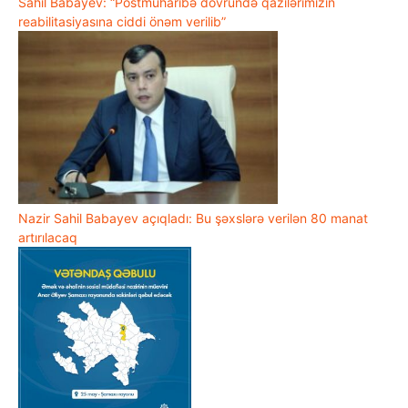
Sahil Babayev: “Postmüharibə dövründə qazilərimizin
reabilitasiyasına ciddi önəm verilib”
Nazir Sahil Babayev açıqladı: Bu şəxslərə verilən 80 manat
artırılacaq