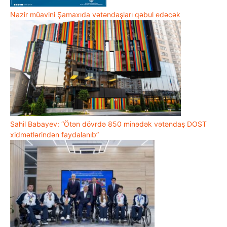
Nazir müavini Şamaxıda vətəndaşları qəbul edəcək
Sahil Babayev: “Ötən dövrdə 850 minədək vətəndaş DOST
xidmətlərindən faydalanıb”