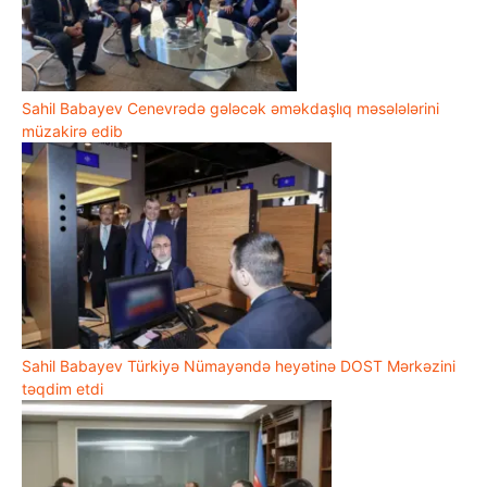
Sahil Babayev Cenevrədə gələcək əməkdaşlıq məsələlərini
müzakirə edib
Sahil Babayev Türkiyə Nümayəndə heyətinə DOST Mərkəzini
təqdim etdi