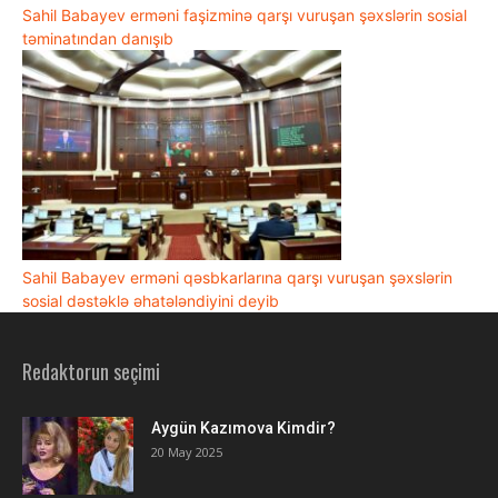
Sahil Babayev erməni faşizminə qarşı vuruşan şəxslərin sosial
təminatından danışıb
Sahil Babayev erməni qəsbkarlarına qarşı vuruşan şəxslərin
sosial dəstəklə əhatələndiyini deyib
Redaktorun seçimi
Aygün Kazımova Kimdir?
20 May 2025