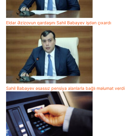
Eldar Əzizovun qardaşını Sahil Babayev işdən çıxardı
Sahil Babayev əsassız pensiya alanlarla bağlı məlumat verdi