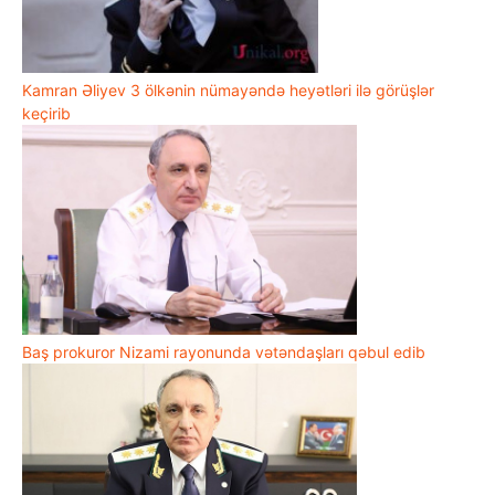
Kamran Əliyev 3 ölkənin nümayəndə heyətləri ilə görüşlər
keçirib
Baş prokuror Nizami rayonunda vətəndaşları qəbul edib