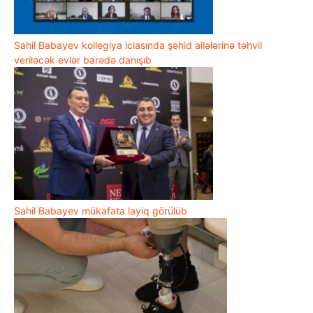
Sahil Babayev kollegiya iclasında şəhid ailələrinə təhvil
veriləcək evlər barədə danışıb
Sahil Babayev mükafata layiq görülüb