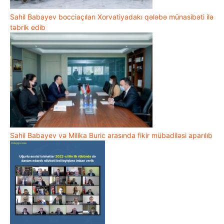
Sahil Babayev bocciaçıları Xorvatiyadakı qələbə münasibəti ilə
təbrik edib
Sahil Babayev və Milika Buric arasında fikir mübadiləsi aparılıb