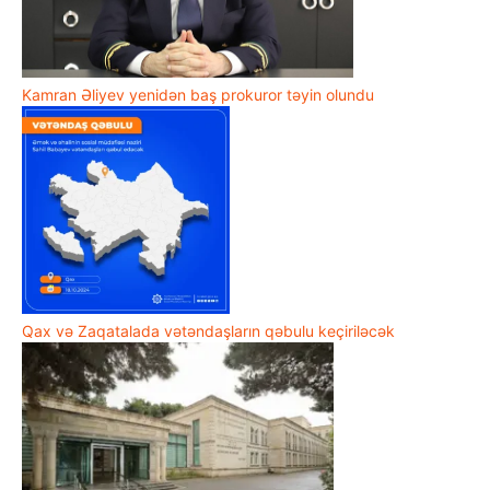
Kamran Əliyev yenidən baş prokuror təyin olundu
Qax və Zaqatalada vətəndaşların qəbulu keçiriləcək