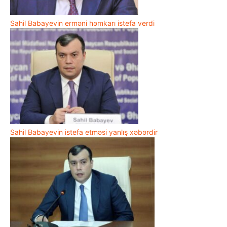
Sahil Babayevin erməni həmkarı istefa verdi
Sahil Babayevin istefa etməsi yanlış xəbərdir