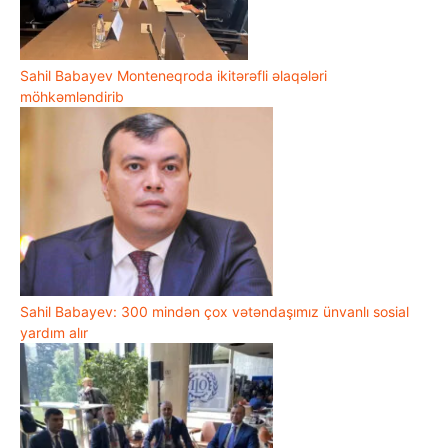
Sahil Babayev Monteneqroda ikitərəfli əlaqələri
möhkəmləndirib
Sahil Babayev: 300 mindən çox vətəndaşımız ünvanlı sosial
yardım alır