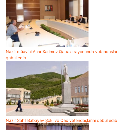
Nazir müavini Anar Kərimov Qəbələ rayonunda vətəndaşları
qəbul edib
Nazir Sahil Babayev Şəki və Qax vətəndaşlarını qəbul edib