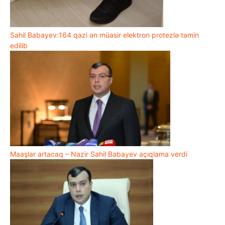
Sahil Babayev:164 qazi ən müasir elektron protezlə təmin
edilib
Maaşlar artacaq – Nazir Sahil Babayev açıqlama verdi