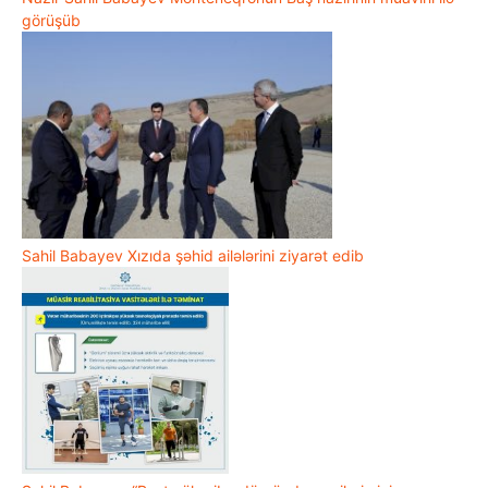
görüşüb
Sahil Babayev Xızıda şəhid ailələrini ziyarət edib