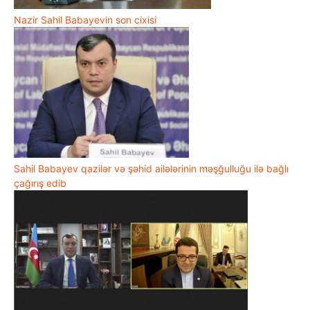
Nazir Sahil Babayevin son cixisi
Sahil Babayev qazilər və şəhid ailələrinin məşğulluğu ilə bağlı
çağırış edib