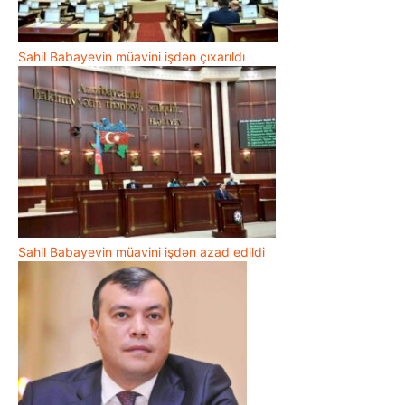
Sahil Babayevin müavini işdən çıxarıldı
Sahil Babayevin müavini işdən azad edildi