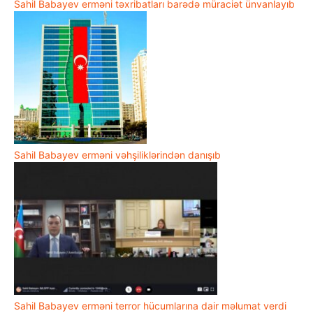
Sahil Babayev erməni təxribatları barədə müraciət ünvanlayıb
Sahil Babayev erməni vəhşiliklərindən danışıb
Sahil Babayev erməni terror hücumlarına dair məlumat verdi