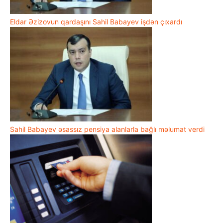
Eldar Əzizovun qardaşını Sahil Babayev işdən çıxardı
Sahil Babayev əsassız pensiya alanlarla bağlı məlumat verdi