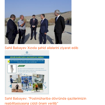
Sahil Babayev Xızıda şəhid ailələrini ziyarət edib
Sahil Babayev: “Postmüharibə dövründə qazilərimizin
reabilitasiyasına ciddi önəm verilib”