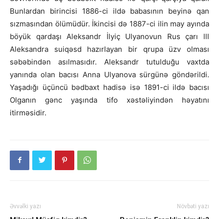
Bunlardan birincisi 1886-ci ildə babasının beyinə qan
sızmasından ölümüdür. İkincisi də 1887-ci ilin may ayında
böyük qardaşı Aleksandr İlyiç Ulyanovun Rus çarı lll
Aleksandra suiqəsd hazırlayan bir qrupa üzv olması
səbəbindən asılmasıdır. Aleksandr tutulduğu vaxtda
yanında olan bacısı Anna Ulyanova sürgünə göndərildi.
Yaşadığı üçüncü bədbaxt hadisə isə 1891-ci ildə bacısı
Olganın gənc yaşında tifo xəstəliyindən həyatını
itirməsidir.
Əvvəlki yazı
Növbəti yazı