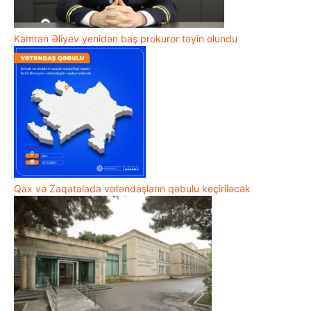
Kamran Əliyev yenidən baş prokuror təyin olundu
Qax və Zaqatalada vətəndaşların qəbulu keçiriləcək