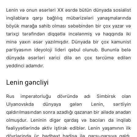
Lenin və onun əsərləri XX əsrdə bütün dünyada sosialist
inqilablara qarşı bağlılıq mübarizələri yanaşmalarında
böyük marağa sahib olması səbəbindən bir çox yazar və
tarixçi tərəfindən diqqətlə incələnmiş və haqqında iki
minə yaxın əsər yazılmışdır. Dünyada bir çox kamunist
partiyasının ideyoloji lideri qəbul olunub. Bununla belə
dünyada əsərləri xarici dilə ən çox tərcümə edilən
yeddinci adamdır.
Lenin gəncliyi
Rus imperatorluğu dövründə adı Simbirsk olan
Ulyanovskda dünyaya gələn Lenin, sərtliyin
qaldırılmasından sonra azadlığı qazanan bir ailədə anadan
olmuşdur. Leninin digər qardaş və bacıları da inqilab
fəaliyyətlərində aktiv iştirak ediblər. Lenin yaşamının ilk
dövrlərində üç bədbəxt hadisə ilə qarşı-qarşıya qaldı.