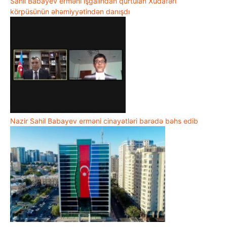
Sahil Babayev erməni işğalından qurtulan Xudafəri
körpüsünün əhəmiyyətindən danışdı
Nazir Sahil Babayev erməni cinayətləri barədə bəhs edib