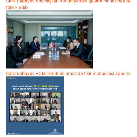
Sahil Babayev bocciaçıları Xorvatiyadakı qələbə münasibəti ilə
təbrik edib
Sahil Babayev və Milika Buric arasında fikir mübadiləsi aparılıb