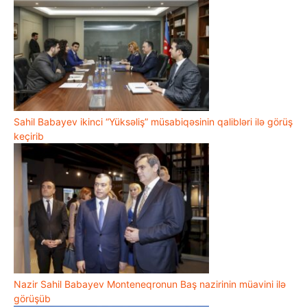
Sahil Babayev ikinci “Yüksəliş” müsabiqəsinin qalibləri ilə görüş
keçirib
Nazir Sahil Babayev Monteneqronun Baş nazirinin müavini ilə
görüşüb