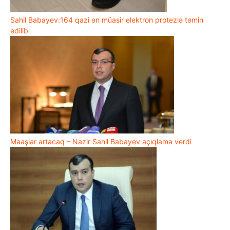
Sahil Babayev:164 qazi ən müasir elektron protezlə təmin
edilib
Maaşlar artacaq – Nazir Sahil Babayev açıqlama verdi