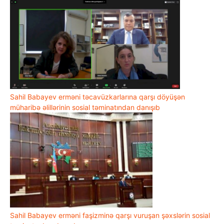
Sahil Babayev erməni təcavüzkarlarına qarşı döyüşən
müharibə əlillərinin sosial təminatından danışıb
Sahil Babayev erməni faşizminə qarşı vuruşan şəxslərin sosial