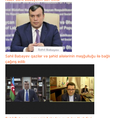
Sahil Babayev qazilər və şəhid ailələrinin məşğulluğu ilə bağlı
çağırış edib