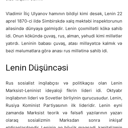
Vladimir İliç Ulyanov hamının bildiyi kimi desək, Lenin 22
aprel 1870-ci ildə Simbirskdə xalq məktəbi inspektorunun
ailəsində dünyaya gəlmişdir. Lenin çoxmillətli kökə sahib
idi. Onun kökündə çuvaş, rus, alman, yəhudi kimi millətlər
yatırdı. Leninin babası çuvaş, atası milləyətcə kalmık və
bəzi məlumatlara görə anası rus millətinə sahib idi.
Lenin Düşüncəsi
Rus sosialist inqilabçısı və politikaçısı olan Lenin
Marksist-Leninist ideyaloji fikrin lideri idi. Oktyabr
inqilabının lideri və Sovetlər birliyinin qurucusudur. Lenin,
Rusiya Kominist Partiyasının ilk lideridir. Lenin eyni
zamanda Marksist teorik və fəlsəfi yazılarının yazarı
olaraq sosializmin Marksdan sonra inkişaf
etdirənlərdəndir. Leninin ən böyük məqsədi, kapitalizmin