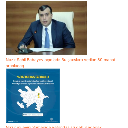
Nazir Sahil Babayev açıqladı: Bu şəxslərə verilən 80 manat
artırılacaq
Nazir müavini Şamaxıda vətəndaşları qəbul edəcək