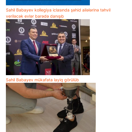
Sahil Babayev kollegiya iclasında şəhid ailələrinə təhvil
veriləcək evlər barədə danışıb
Sahil Babayev mükafata layiq görülüb