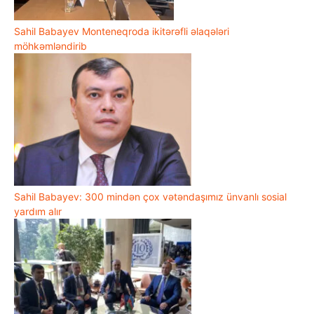
Sahil Babayev Monteneqroda ikitərəfli əlaqələri
möhkəmləndirib
Sahil Babayev: 300 mindən çox vətəndaşımız ünvanlı sosial
yardım alır