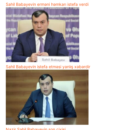
Sahil Babayevin erməni həmkarı istefa verdi
Sahil Babayevin istefa etməsi yanlış xəbərdir
Nazir Sahil Babayevin son cixisi