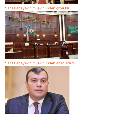
Sahil Babayevin müavini işdən çıxarıldı
Sahil Babayevin müavini işdən azad edildi