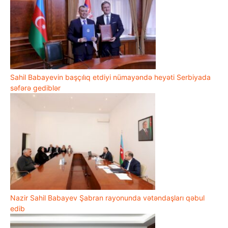
Sahil Babayevin başçılıq etdiyi nümayəndə heyəti Serbiyada
səfərə gediblər
Nazir Sahil Babayev Şabran rayonunda vətəndaşları qəbul
edib