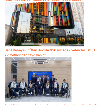
Sahil Babayev: “Ötən dövrdə 850 minədək vətəndaş DOST
xidmətlərindən faydalanıb”