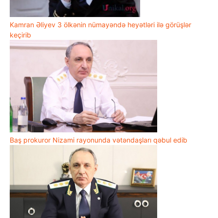
Kamran Əliyev 3 ölkənin nümayəndə heyətləri ilə görüşlər
keçirib
Baş prokuror Nizami rayonunda vətəndaşları qəbul edib