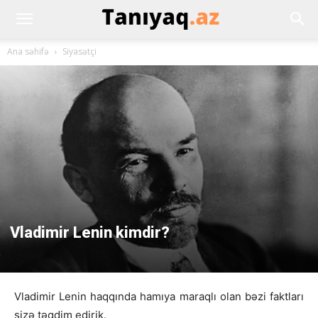
Ana səhifə
Siyasətçi
Vladimir Lenin kimdir?
Vladimir Lenin haqqında hamıya maraqlı olan bəzi faktları
sizə təqdim edirik.