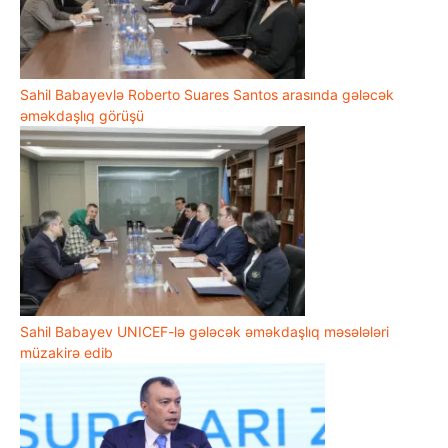
Sahil Babayevlə Roberto Suares Santos arasında gələcək
əməkdaşlıq görüşü
Sahil Babayev UNICEF-lə gələcək əməkdaşlıq məsələləri
müzakirə edib