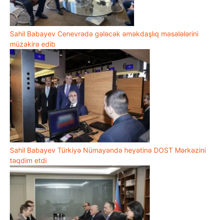
Sahil Babayev Cenevrədə gələcək əməkdaşlıq məsələlərini
müzakirə edib
Sahil Babayev Türkiyə Nümayəndə heyətinə DOST Mərkəzini
təqdim etdi