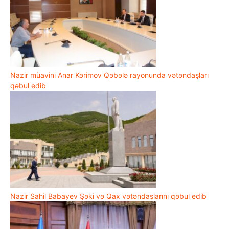
Nazir müavini Anar Kərimov Qəbələ rayonunda vətəndaşları
qəbul edib
Nazir Sahil Babayev Şəki və Qax vətəndaşlarını qəbul edib