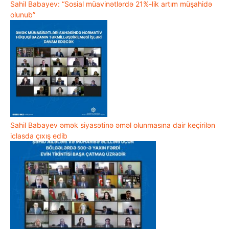
Sahil Babayev: “Sosial müavinətlərdə 21%-lik artım müşahidə
olunub”
Sahil Babayev əmək siyasətinə əməl olunmasına dair keçirilən
iclasda çıxış edib